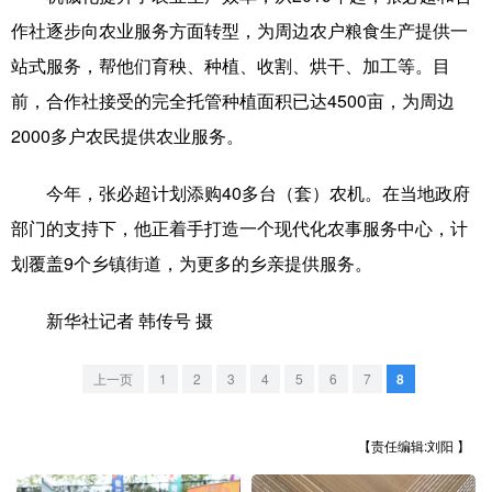
山东
河南
湖北
湖南
作社逐步向农业服务方面转型，为周边农户粮食生产提供一
广东
广西
海南
重庆
站式服务，帮他们育秧、种植、收割、烘干、加工等。目
四川
贵州
云南
西藏
前，合作社接受的完全托管种植面积已达4500亩，为周边
2000多户农民提供农业服务。
陕西
甘肃
青海
宁夏
新疆
内蒙古
黑龙江
今年，张必超计划添购40多台（套）农机。在当地政府
部门的支持下，他正着手打造一个现代化农事服务中心，计
划覆盖9个乡镇街道，为更多的乡亲提供服务。
多语种频道
新华社记者 韩传号 摄
English
Español
Français
عربى
Русский язык
日本語
한국어
上一页
1
2
3
4
5
6
7
8
Deutsch
Português
【责任编辑:刘阳 】