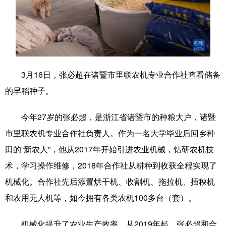
学术中国
乡村振兴
银龄
溯源中国
城市
旅游
能源
会展
彩票
娱乐
时尚
悦读
3月16日，张必超在诸暨市里联农机专业合作社查看储备
公益
一带一路
亚太网
上市公司
的早稻种子。
文化产业
今年27岁的张必超，是浙江省诸暨市的种粮大户，诸暨
市里联农机专业合作社负责人。作为一名大学毕业后回乡种
地方频道
田的“新农人”，他从2017年开始引进农业机械，钻研农机技
术，学习操作维修，2018年合作社从耕种到收获全程实现了
北京
天津
河北
山西
机械化。合作社先后添置烘干机、收割机、拖拉机、插秧机
辽宁
吉林
上海
江苏
和农用无人机等，如今拥有各类农机100多台（套）。
浙江
安徽
福建
江西
机械化提升了农业生产效率，从2019年起，张必超和合