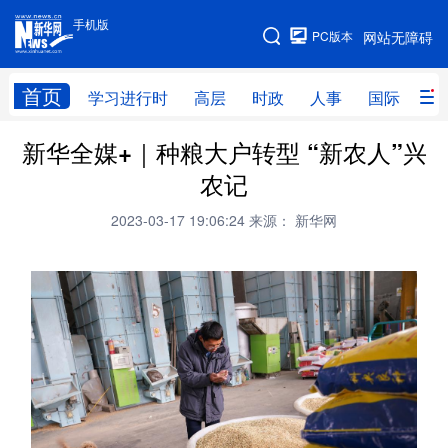
手机版
手机版
PC版本
网站无障碍
网站地图
首页
学习进行时
高层
时政
人事
国际
财
新华全媒+｜种粮大户转型 “新农人”兴
学习进行时
高层
时政
人事
农记
国际
财经
网评
港澳
2023-03-17 19:06:24
来源： 新华网
台湾
思客智库
全球连线
教育
科技
科创
量子
体育
文化
书画
健康
军事
访谈
视频
图片
政务
法律
中央文件
金融
汽车
食品
人居
信息化
数字经济