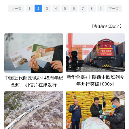
山东
河南
湖北
湖南
上一页
1
2
3
4
5
6
7
8
9
下一页
广东
广西
海南
重庆
四川
贵州
云南
西藏
【责任编辑:王佳宁 】
陕西
甘肃
青海
宁夏
新疆
内蒙古
黑龙江
多语种频道
新华全媒+丨陕西中欧班列今
中国近代邮政试办145周年纪
年开行突破1000列
念封、明信片在津发行
English
Español
Français
عربى
Русский язык
日本語
한국어
Deutsch
Português