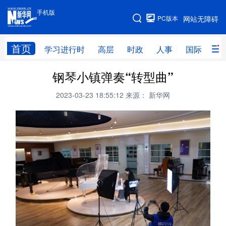
手机版
手机版
PC版本
网站无障碍
网站地图
首页
学习进行时
高层
时政
人事
国际
财
钢琴小镇弹奏“转型曲”
学习进行时
高层
时政
人事
2023-03-23 18:55:12
来源： 新华网
国际
财经
网评
港澳
台湾
思客智库
全球连线
教育
科技
科创
量子
体育
文化
书画
健康
军事
访谈
视频
图片
政务
法律
中央文件
金融
汽车
食品
人居
信息化
数字经济