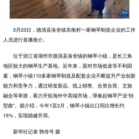
学术中国
乡村振兴
银龄
溯源中国
城市
旅游
能源
会展
3月23日，德清县洛舍镇东衡村一家钢琴制造企业的工作
彩票
娱乐
时尚
悦读
人员进行直播推介。
公益
一带一路
亚太网
上市公司
位于浙江省湖州市德清县洛舍镇的钢琴小镇，是长三角
文化产业
地区较大的钢琴生产基地。近年来，面对市场低迷等不利因
素，钢琴小镇110多家钢琴制造及配套企业不断提升产业创新
能力和竞争力，通过研发新品、线上销售、合资合营、文旅
地方频道
融合等举措，着力开拓海外中高端市场，弹奏起钢琴产业“转
北京
天津
河北
山西
型曲”。据介绍，今年1至2月，钢琴小镇出口同比增长约
辽宁
吉林
上海
江苏
15%，实现稳健开局。
浙江
安徽
福建
江西
新华社记者 韩传号 摄