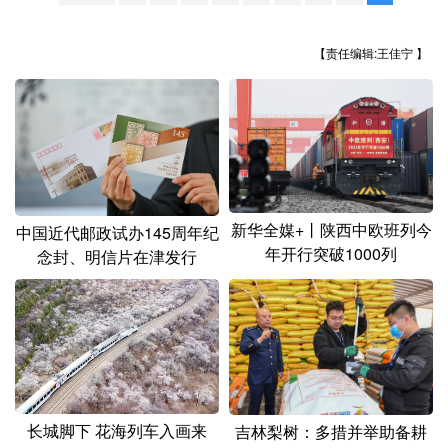
山东
河南
湖北
湖南
广东
广西
海南
重庆
【责任编辑:王佳宁 】
四川
贵州
云南
西藏
陕西
甘肃
青海
宁夏
新疆
内蒙古
黑龙江
新华全媒+丨陕西中欧班列今
中国近代邮政试办145周年纪
多语种频道
年开行突破1000列
念封、明信片在津发行
English
Español
Français
عربى
Русский язык
日本語
한국어
Deutsch
Português
长城脚下 花海列车入画来
吉林梨树：多措并举助备耕