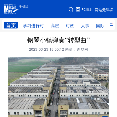
手机版
手机版
PC版本
网站无障碍
网站地图
首页
学习进行时
高层
时政
人事
国际
财
钢琴小镇弹奏“转型曲”
学习进行时
高层
时政
人事
2023-03-23 18:55:12
来源： 新华网
国际
财经
网评
港澳
台湾
思客智库
全球连线
教育
科技
科创
量子
体育
文化
书画
健康
军事
访谈
视频
图片
政务
法律
中央文件
金融
汽车
食品
人居
信息化
数字经济