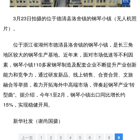
学术中国
乡村振兴
银龄
溯源中国
3月23日拍摄的位于德清县洛舍镇的钢琴小镇（无人机照
城市
旅游
能源
会展
片）。
彩票
娱乐
时尚
悦读
位于浙江省湖州市德清县洛舍镇的钢琴小镇，是长三角
公益
一带一路
亚太网
上市公司
地区较大的钢琴生产基地。近年来，面对市场低迷等不利因
素，钢琴小镇110多家钢琴制造及配套企业不断提升产业创新
文化产业
能力和竞争力，通过研发新品、线上销售、合资合营、文旅
融合等举措，着力开拓海外中高端市场，弹奏起钢琴产业“转
地方频道
型曲”。据介绍，今年1至2月，钢琴小镇出口同比增长约
北京
天津
河北
山西
15%，实现稳健开局。
辽宁
吉林
上海
江苏
新华社发（谢尚国摄）
浙江
安徽
福建
江西
上一页
1
2
3
4
5
6
7
8
9