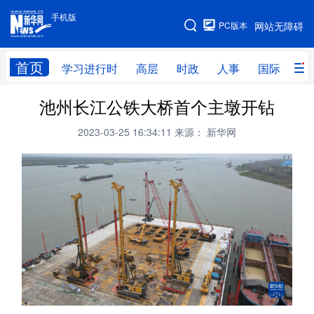
手机版
手机版
PC版本
网站无障碍
网站地图
首页
学习进行时
高层
时政
人事
国际
财
池州长江公铁大桥首个主墩开钻
学习进行时
高层
时政
人事
2023-03-25 16:34:11
来源： 新华网
国际
财经
网评
港澳
台湾
思客智库
全球连线
教育
科技
科创
量子
体育
文化
书画
健康
军事
访谈
视频
图片
政务
法律
中央文件
金融
汽车
食品
人居
信息化
数字经济