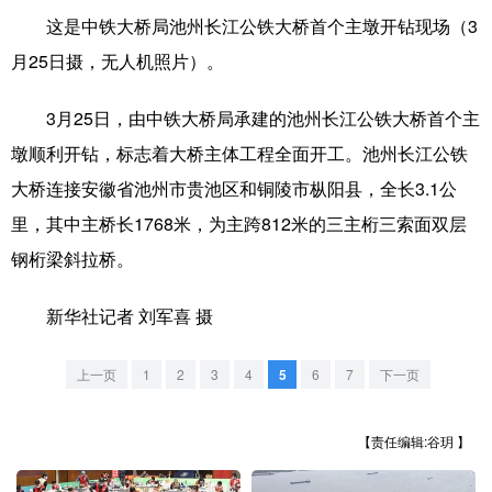
这是中铁大桥局池州长江公铁大桥首个主墩开钻现场（3
学术中国
乡村振兴
银龄
溯源中国
月25日摄，无人机照片）。
城市
旅游
能源
会展
3月25日，由中铁大桥局承建的池州长江公铁大桥首个主
彩票
娱乐
时尚
悦读
墩顺利开钻，标志着大桥主体工程全面开工。池州长江公铁
公益
一带一路
亚太网
上市公司
大桥连接安徽省池州市贵池区和铜陵市枞阳县，全长3.1公
里，其中主桥长1768米，为主跨812米的三主桁三索面双层
文化产业
钢桁梁斜拉桥。
地方频道
新华社记者 刘军喜 摄
北京
天津
河北
山西
上一页
1
2
3
4
5
6
7
下一页
辽宁
吉林
上海
江苏
【责任编辑:谷玥 】
浙江
安徽
福建
江西