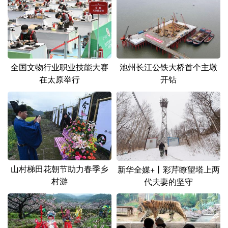
山东
河南
湖北
湖南
广东
广西
海南
重庆
四川
贵州
云南
西藏
全国文物行业职业技能大赛
池州长江公铁大桥首个主墩
陕西
甘肃
青海
宁夏
在太原举行
开钻
新疆
内蒙古
黑龙江
多语种频道
English
Español
Français
عربى
山村梯田花朝节助力春季乡
新华全媒+丨彩芹瞭望塔上两
Русский язык
日本語
한국어
村游
代夫妻的坚守
Deutsch
Português