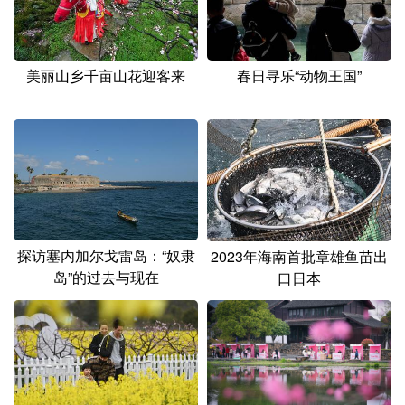
美丽山乡千亩山花迎客来
春日寻乐“动物王国”
探访塞内加尔戈雷岛：“奴隶
2023年海南首批章雄鱼苗出
岛”的过去与现在
口日本