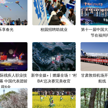
乐享春光
校园招聘助就业
第十一届中国大
节在福州
际残疾人职业技
新华全媒+丨燃爆全场！“村
甘肃敦煌机场开
幕 中国代表团斩
BA”总决赛完美收官
航线
获6金