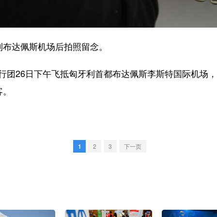
利布达佩斯机场后拍照留念。
团26日下午飞抵匈牙利首都布达佩斯李斯特国际机场，
客。
1
2
3
下一页