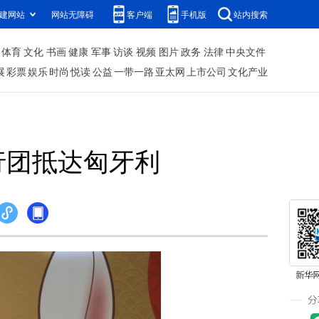
建网站
网站无障碍
客户端
手机版
站内搜索
体育
文化
书画
健康
军事
访谈
视频
图片
政务
法律
中央文件
展
彩票
娱乐
时尚
悦读
公益
一带一路
亚太网
上市公司
文化产业
行团抵达匈牙利