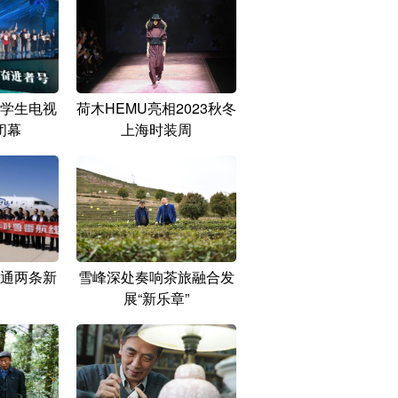
学生电视
荷木HEMU亮相2023秋冬
闭幕
上海时装周
通两条新
雪峰深处奏响茶旅融合发
展“新乐章”