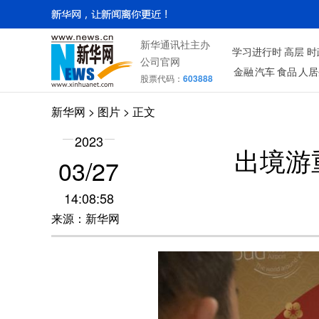
新华通讯社主办
学习进行时
高层
时
公司官网
金融
汽车
食品
人居
股票代码：
603888
新华网
>
图片
> 正文
2023
出境游
03/27
14:08:58
来源：新华网