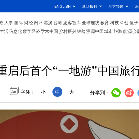
ENGLISH
新华报刊
地方频道
承
政
人事
国际
财经
网评
港澳
台湾
思客智库
全球连线
教育
科技
科创
量子
生活
信息化
数字经济
学术中国
乡村振兴
银龄
溯源中国
城市
旅游
能源
会
重启后首个“一地游”中国旅
字体：
小
中
大
分享到：