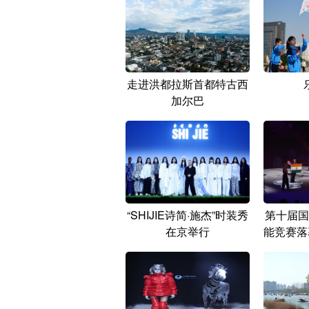
走进洪都拉斯首都特古西
加尔巴
“SHIJIE诗简·施杰”时装秀
第十届国
在京举行
能竞赛落