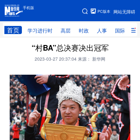
手机版
手机版
PC版本
网站无障碍
网站地图
首页
学习进行时
高层
时政
人事
国际
财
“村BA”总决赛决出冠军
学习进行时
高层
时政
人事
2023-03-27 20:37:04
来源： 新华网
国际
财经
网评
港澳
台湾
思客智库
全球连线
教育
科技
科创
量子
体育
文化
书画
健康
军事
访谈
视频
图片
政务
法律
中央文件
金融
汽车
食品
人居
信息化
数字经济