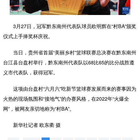
学术中国
乡村振兴
银龄
溯源中国
城市
旅游
能源
会展
3月27日，冠军黔东南州代表队球员欧明辉在“村BA”颁奖
仪式上手捧奖杯庆祝。
彩票
娱乐
时尚
悦读
公益
一带一路
亚太网
上市公司
当日，贵州省首届“美丽乡村”篮球联赛总决赛在黔东南州
台江县台盘村举行，黔东南州代表队以68比65的比分战胜遵
文化产业
义市代表队，获得冠军。
地方频道
这项由台盘村“六月六”吃新节篮球赛发展而来的赛事因为
火热的现场氛围和“接地气”的办赛风格，在2022年“火爆全
北京
天津
河北
山西
网”，被网友亲切地称为“村BA”。
辽宁
吉林
上海
江苏
新华社记者 欧东衢 摄
浙江
安徽
福建
江西