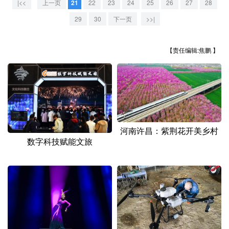
|<<
上一页
21
22
23
24
25
26
27
28
山东
河南
湖北
湖南
29
30
下一页
>>|
广东
广西
海南
重庆
四川
贵州
云南
西藏
【责任编辑:焦鹏 】
陕西
甘肃
青海
宁夏
新疆
内蒙古
黑龙江
多语种频道
河南许昌：紫荆花开美乡村
数字科技赋能文旅
English
Español
Français
عربى
Русский язык
日本語
한국어
Deutsch
Português