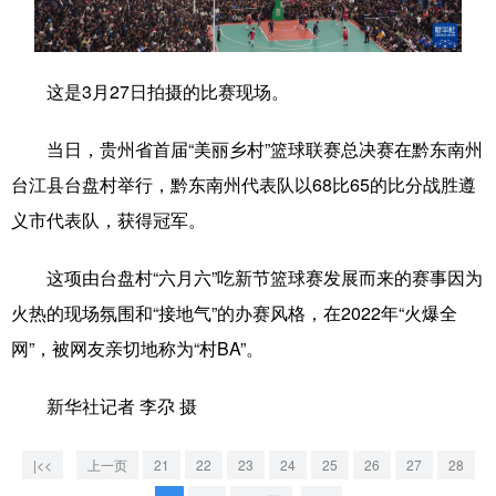
学术中国
乡村振兴
银龄
溯源中国
这是3月27日拍摄的比赛现场。
城市
旅游
能源
会展
彩票
娱乐
时尚
悦读
当日，贵州省首届“美丽乡村”篮球联赛总决赛在黔东南州
台江县台盘村举行，黔东南州代表队以68比65的比分战胜遵
公益
一带一路
亚太网
上市公司
义市代表队，获得冠军。
文化产业
这项由台盘村“六月六”吃新节篮球赛发展而来的赛事因为
火热的现场氛围和“接地气”的办赛风格，在2022年“火爆全
地方频道
网”，被网友亲切地称为“村BA”。
北京
天津
河北
山西
新华社记者 李尕 摄
辽宁
吉林
上海
江苏
浙江
安徽
福建
江西
|<<
上一页
21
22
23
24
25
26
27
28