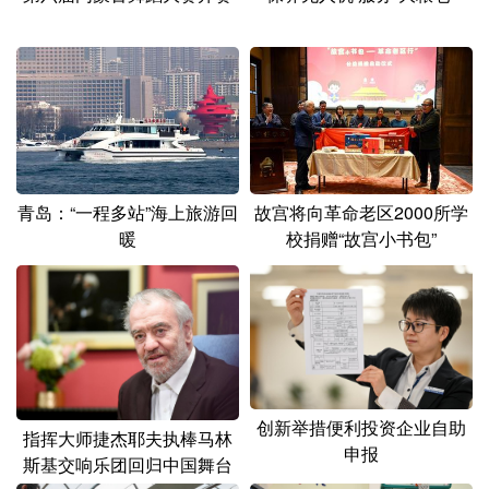
青岛：“一程多站”海上旅游回
故宫将向革命老区2000所学
暖
校捐赠“故宫小书包”
创新举措便利投资企业自助
指挥大师捷杰耶夫执棒马林
申报
斯基交响乐团回归中国舞台