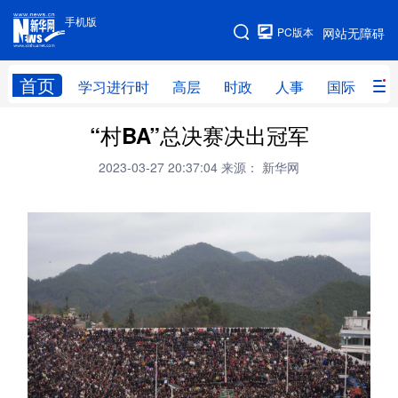
手机版
手机版
PC版本
网站无障碍
网站地图
首页
学习进行时
高层
时政
人事
国际
财
“村BA”总决赛决出冠军
学习进行时
高层
时政
人事
2023-03-27 20:37:04
来源： 新华网
国际
财经
网评
港澳
台湾
思客智库
全球连线
教育
科技
科创
量子
体育
文化
书画
健康
军事
访谈
视频
图片
政务
法律
中央文件
金融
汽车
食品
人居
信息化
数字经济