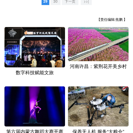
29
30
下一页
>>|
山东
河南
湖北
湖南
广东
广西
海南
重庆
【责任编辑:焦鹏 】
四川
贵州
云南
西藏
陕西
甘肃
青海
宁夏
新疆
内蒙古
黑龙江
河南许昌：紫荆花开美乡村
数字科技赋能文旅
多语种频道
English
Español
Français
عربى
Русский язык
日本語
한국어
Deutsch
Português
保养无人机 服务“大粮仓”
第六届内蒙古舞蹈大赛开赛