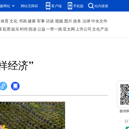
建网站
网站无障碍
客户端
手机版
站内搜索
体育
文化
书画
健康
军事
访谈
视频
图片
政务
法律
中央文件
展
彩票
娱乐
时尚
悦读
公益
一带一路
亚太网
上市公司
文化产业
样经济”