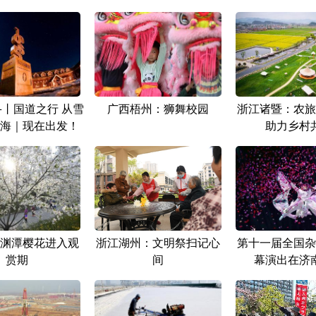
+丨国道之行 从雪
广西梧州：狮舞校园
浙江诸暨：农旅
海｜现在出发！
助力乡村
渊潭樱花进入观
浙江湖州：文明祭扫记心
第十一届全国杂
赏期
间
幕演出在济