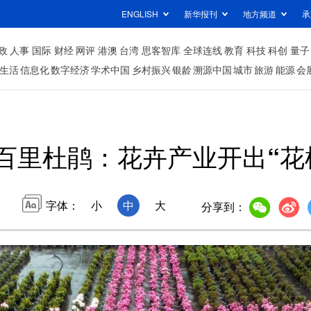
ENGLISH
新华报刊
地方频道
承
政
人事
国际
财经
网评
港澳
台湾
思客智库
全球连线
教育
科技
科创
量子
生活
信息化
数字经济
学术中国
乡村振兴
银龄
溯源中国
城市
旅游
能源
会
百里杜鹃：花卉产业开出“花
字体：
小
中
大
分享到：