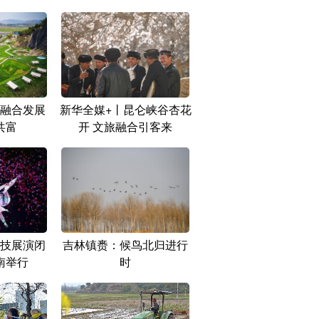
融合发展
新华全媒+丨昆仑峡谷杏花
共富
开 文旅融合引客来
技展演闭
吉林镇赉：候鸟北归进行
南举行
时