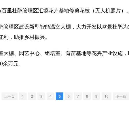
百里杜鹃管理区汇境花卉基地修剪花枝（无人机照片）
管理区建设新型智能温室大棚，大力开发以盆景杜鹃为
红利，助推乡村振兴。
大棚、园艺中心、组培室、育苗基地等花卉产业设施，
00余万元。
上一页
1
2
3
4
5
6
7
8
9
10
下一页