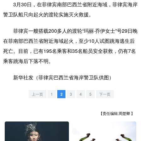
3月30日，在菲律宾南部巴西兰省附近海域，菲律宾海岸
学术中国
乡村振兴
银龄
溯源中国
警卫队船只向起火的渡轮实施灭火救援。
城市
旅游
能源
会展
菲律宾一艘搭载200多人的渡轮“玛丽·乔伊女士”号29日晚
彩票
娱乐
时尚
悦读
在菲南部巴西兰省附近海域起火，至少10人试图跳海逃生后
死亡。目前，已有195名乘客和35名船员安全获救，仍有7名
公益
一带一路
亚太网
上市公司
乘客跳海后下落不明。
文化产业
新华社发（菲律宾巴西兰省海岸警卫队供图）
地方频道
上一页
1
2
3
4
5
下一页
北京
天津
河北
山西
【责任编辑:周楚卿 】
辽宁
吉林
上海
江苏
浙江
安徽
福建
江西