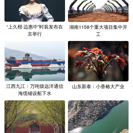
山东
河南
湖北
湖南
广东
广西
海南
重庆
“上久楷·边惠中”时装发布在
湖南1158个重大项目集中开
四川
贵州
云南
西藏
京举行
工
陕西
甘肃
青海
宁夏
新疆
内蒙古
黑龙江
多语种频道
江西九江：万吨级远洋通信
山东新泰：小香椿大产业
English
Español
Français
عربى
海缆铺设船下水
Русский язык
日本語
한국어
Deutsch
Português