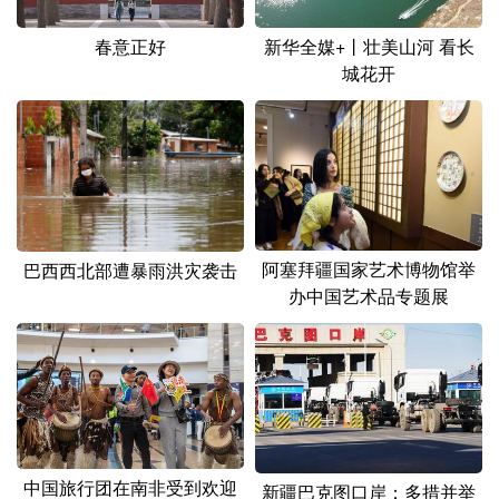
春意正好
新华全媒+丨壮美山河 看长
城花开
阿塞拜疆国家艺术博物馆举
巴西西北部遭暴雨洪灾袭击
办中国艺术品专题展
中国旅行团在南非受到欢迎
新疆巴克图口岸：多措并举