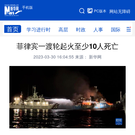
手机版
手机版
PC版本
网站无障碍
网站地图
首页
学习进行时
高层
时政
人事
国际
财
菲律宾一渡轮起火至少10人死亡
学习进行时
高层
时政
人事
2023-03-30 16:04:55
来源： 新华网
国际
财经
网评
港澳
台湾
思客智库
全球连线
教育
科技
科创
量子
体育
文化
书画
健康
军事
访谈
视频
图片
政务
法律
中央文件
金融
汽车
食品
人居
信息化
数字经济