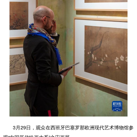
学术中国
乡村振兴
银龄
溯源中国
城市
旅游
能源
会展
彩票
娱乐
时尚
悦读
公益
一带一路
亚太网
上市公司
文化产业
地方频道
北京
天津
河北
山西
辽宁
吉林
上海
江苏
浙江
安徽
福建
江西
3月29日，观众在西班牙巴塞罗那欧洲现代艺术博物馆参