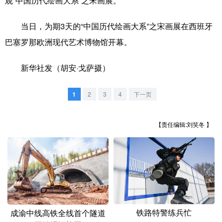
观“中国历代绘画大系”之宋画展。
山东
河南
湖北
湖南
广东
广西
海南
重庆
当日，为期3天的“中国历代绘画大系”之宋画展在西班牙
巴塞罗那欧洲现代艺术博物馆开幕。
四川
贵州
云南
西藏
陕西
甘肃
青海
宁夏
新华社发（胡安·戈萨摄）
新疆
内蒙古
黑龙江
1
2
3
4
下一页
多语种频道
【责任编辑:刘笑冬 】
English
Español
Français
عربى
Русский язык
日本語
한국어
Deutsch
Português
铁路特警练兵忙
成渝中线高铁全线首个隧道