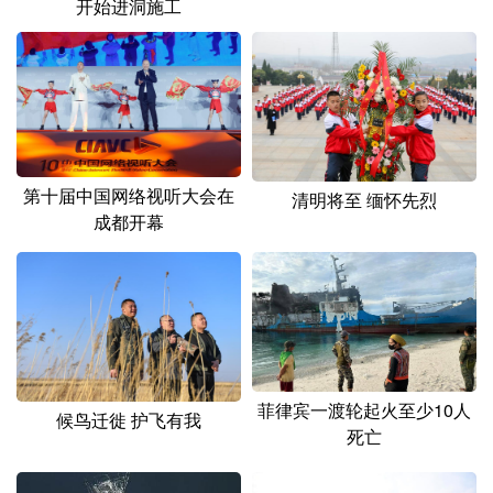
开始进洞施工
第十届中国网络视听大会在
清明将至 缅怀先烈
成都开幕
菲律宾一渡轮起火至少10人
候鸟迁徙 护飞有我
死亡