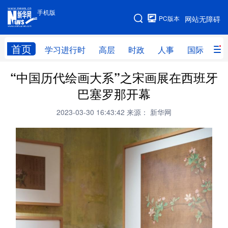
手机版
手机版
PC版本
网站无障碍
网站地图
首页
学习进行时
高层
时政
人事
国际
财
“中国历代绘画大系”之宋画展在西班牙
学习进行时
高层
时政
人事
巴塞罗那开幕
国际
财经
网评
港澳
2023-03-30 16:43:42
来源： 新华网
台湾
思客智库
全球连线
教育
科技
科创
量子
体育
文化
书画
健康
军事
访谈
视频
图片
政务
法律
中央文件
金融
汽车
食品
人居
信息化
数字经济