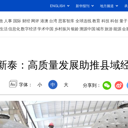
ENGLISH
新华报刊
地方频道
承
政
人事
国际
财经
网评
港澳
台湾
思客智库
全球连线
教育
科技
科创
量子
生活
信息化
数字经济
学术中国
乡村振兴
银龄
溯源中国
城市
旅游
能源
会
新泰：高质量发展助推县域经
字体：
小
中
大
分享到：