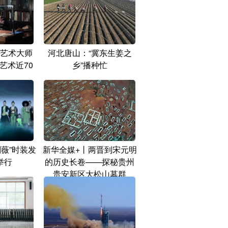
艺术大师
河北唐山：“冀东生姜之
艺术近70
乡”播种忙
刘薇”时装发
新华全媒+丨两晋到宋元明
举行
的历史长卷——探秘贵州
贵安新区大松山墓群