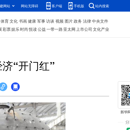
建网站
网站无障碍
客户端
手机版
站内搜索
体育
文化
书画
健康
军事
访谈
视频
图片
政务
法律
中央文件
展
彩票
娱乐
时尚
悦读
公益
一带一路
亚太网
上市公司
文化产业
济“开门红”