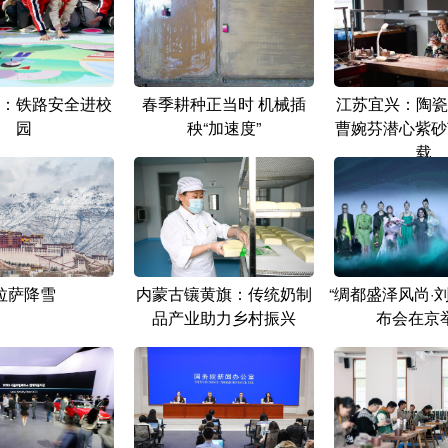
：铁路安全进校
春季耕种正当时 机械插
江苏宜兴：陶瓷
园
秧“加速度”
曹婉芬潜心紫砂
载
拉萨降雪
内蒙古镶黄旗：传统奶制
“绸都盛泽风尚·
品产业助力乡村振兴
布会在京