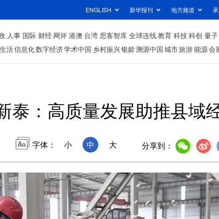
ENGLISH
新华报刊
地方频道
承
政
人事
国际
财经
网评
港澳
台湾
思客智库
全球连线
教育
科技
科创
量子
生活
信息化
数字经济
学术中国
乡村振兴
银龄
溯源中国
城市
旅游
能源
会
新泰：高质量发展助推县域经
字体：
小
中
大
分享到：