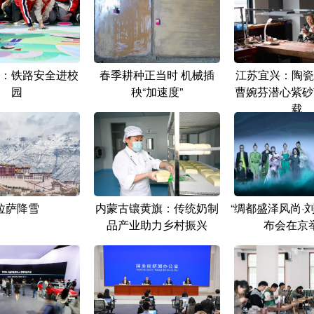
：铁路安全进校
春季耕种正当时 机械插
江苏宜兴：陶瓷
园
秧“加速度”
曹婉芬潜心紫砂
载
拉萨降雪
内蒙古镶黄旗：传统奶制
“绸都盛泽风尚·
品产业助力乡村振兴
布会在京