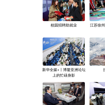
校园招聘助就业
江苏徐州
新华全媒+丨博鳌亚洲论坛
上的忙碌身影