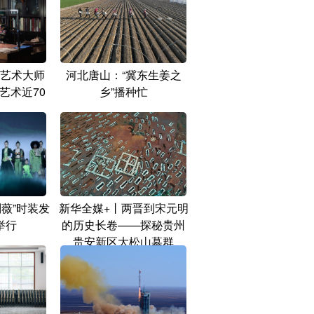
艺术大师
河北唐山：“冀东生姜之
艺术近70
乡”播种忙
刘薇”时装发
新华全媒+丨两晋到宋元明
举行
的历史长卷——探秘贵州
贵安新区大松山墓群