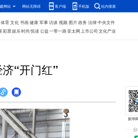
建网站
网站无障碍
客户端
手机版
站内搜索
体育
文化
书画
健康
军事
访谈
视频
图片
政务
法律
中央文件
展
彩票
娱乐
时尚
悦读
公益
一带一路
亚太网
上市公司
文化产业
济“开门红”