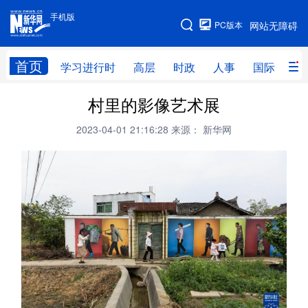
手机版
手机版
PC版本
网站无障碍
网站地图
首页
学习进行时
高层
时政
人事
国际
财
村里的影像艺术展
学习进行时
高层
时政
人事
2023-04-01 21:16:28
来源： 新华网
国际
财经
网评
港澳
台湾
思客智库
全球连线
教育
科技
科创
量子
体育
文化
书画
健康
军事
访谈
视频
图片
政务
法律
中央文件
金融
汽车
食品
人居
信息化
数字经济