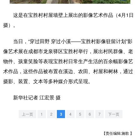
学术中国
乡村振兴
银龄
溯源中国
这是在宝胜村村屋墙壁上展出的影像艺术作品（4月1日
摄）。
城市
旅游
能源
会展
彩票
娱乐
时尚
悦读
当日，“穿过田野 穿过小溪——宝胜村影像驻留计划”影
像艺术展在成都市龙泉驿区宝胜村举行，展出村民群像、老
公益
一带一路
亚太网
上市公司
物件、孩童笑脸等表现宝胜村日常生产生活的百余幅影像艺
文化产业
术作品，这些作品被布置在溪边、农田、村屋和树林，通过
摄影、装置、文本等多种媒介形式呈现。
地方频道
新华社记者 江宏景 摄
北京
天津
河北
山西
上一页
1
2
3
4
5
6
7
下一页
辽宁
吉林
上海
江苏
浙江
安徽
福建
江西
【责任编辑:施歌 】