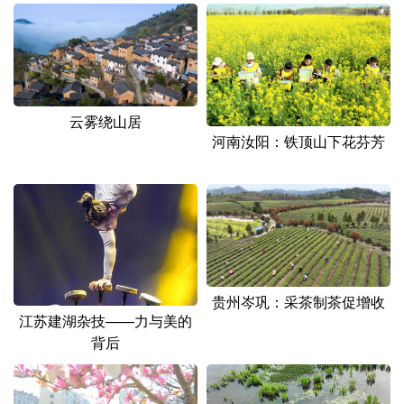
山东
河南
湖北
湖南
广东
广西
海南
重庆
四川
贵州
云南
西藏
陕西
甘肃
青海
宁夏
云雾绕山居
河南汝阳：铁顶山下花芬芳
新疆
内蒙古
黑龙江
多语种频道
English
Español
Français
عربى
贵州岑巩：采茶制茶促增收
Русский язык
日本語
한국어
江苏建湖杂技——力与美的
背后
Deutsch
Português