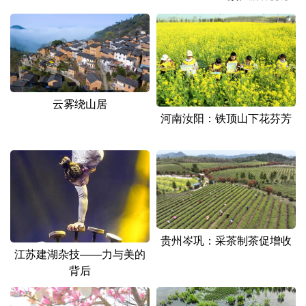
山东
河南
湖北
湖南
广东
广西
海南
重庆
四川
贵州
云南
西藏
陕西
甘肃
青海
宁夏
云雾绕山居
河南汝阳：铁顶山下花芬芳
新疆
内蒙古
黑龙江
多语种频道
English
Español
Français
عربى
Русский язык
日本語
한국어
贵州岑巩：采茶制茶促增收
江苏建湖杂技——力与美的
Deutsch
Português
背后