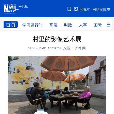
手机版
手机版
PC版本
网站无障碍
网站地图
首页
学习进行时
高层
时政
人事
国际
财
村里的影像艺术展
学习进行时
高层
时政
人事
2023-04-01 21:16:28
来源： 新华网
国际
财经
网评
港澳
台湾
思客智库
全球连线
教育
科技
科创
量子
体育
文化
书画
健康
军事
访谈
视频
图片
政务
法律
中央文件
金融
汽车
食品
人居
信息化
数字经济