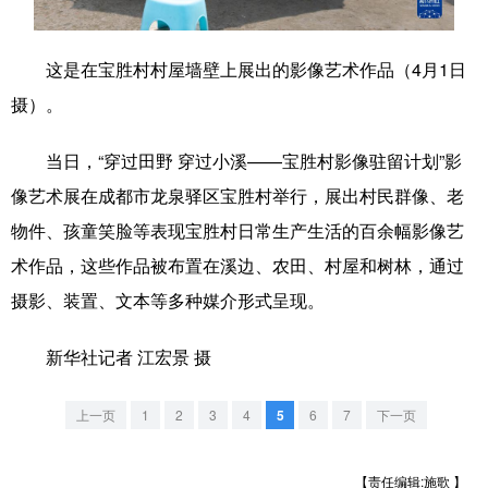
学术中国
乡村振兴
银龄
溯源中国
这是在宝胜村村屋墙壁上展出的影像艺术作品（4月1日
城市
旅游
能源
会展
摄）。
彩票
娱乐
时尚
悦读
当日，“穿过田野 穿过小溪——宝胜村影像驻留计划”影
公益
一带一路
亚太网
上市公司
像艺术展在成都市龙泉驿区宝胜村举行，展出村民群像、老
文化产业
物件、孩童笑脸等表现宝胜村日常生产生活的百余幅影像艺
术作品，这些作品被布置在溪边、农田、村屋和树林，通过
摄影、装置、文本等多种媒介形式呈现。
地方频道
新华社记者 江宏景 摄
北京
天津
河北
山西
辽宁
吉林
上海
江苏
上一页
1
2
3
4
5
6
7
下一页
浙江
安徽
福建
江西
【责任编辑:施歌 】