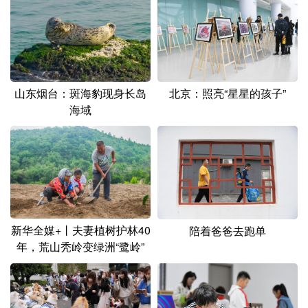
山东
河南
湖北
湖南
广东
广西
海南
重庆
四川
贵州
云南
西藏
陕西
甘肃
青海
宁夏
山东烟台：斑海豹现身长岛
北京：照亮“星星的孩子”
海域
新疆
内蒙古
黑龙江
多语种频道
English
Español
Français
عربى
新华全媒+丨夫妻植树护林40
陪着爸爸去跑单
Русский язык
日本語
한국어
年，荒山秃岭变绿洲“鹭岭”
Deutsch
Português