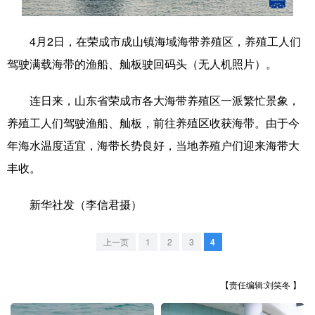
学术中国
乡村振兴
银龄
溯源中国
4月2日，在荣成市成山镇海域海带养殖区，养殖工人们
城市
旅游
能源
会展
驾驶满载海带的渔船、舢板驶回码头（无人机照片）。
彩票
娱乐
时尚
悦读
连日来，山东省荣成市各大海带养殖区一派繁忙景象，
公益
一带一路
亚太网
上市公司
养殖工人们驾驶渔船、舢板，前往养殖区收获海带。由于今
年海水温度适宜，海带长势良好，当地养殖户们迎来海带大
文化产业
丰收。
地方频道
新华社发（李信君摄）
北京
天津
河北
山西
上一页
1
2
3
4
辽宁
吉林
上海
江苏
【责任编辑:刘笑冬 】
浙江
安徽
福建
江西