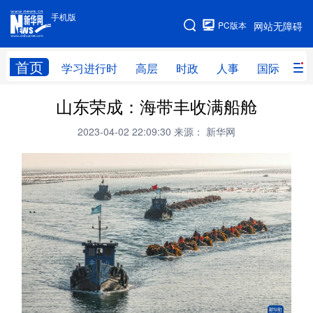
手机版
手机版
PC版本
网站无障碍
网站地图
首页
学习进行时
高层
时政
人事
国际
财
山东荣成：海带丰收满船舱
学习进行时
高层
时政
人事
2023-04-02 22:09:30
来源： 新华网
国际
财经
网评
港澳
台湾
思客智库
全球连线
教育
科技
科创
量子
体育
文化
书画
健康
军事
访谈
视频
图片
政务
法律
中央文件
金融
汽车
食品
人居
信息化
数字经济