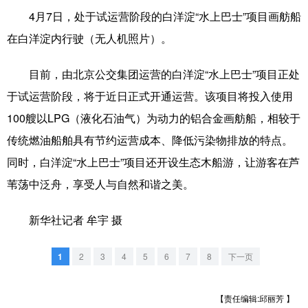
4月7日，处于试运营阶段的白洋淀“水上巴士”项目画舫船
学术中国
乡村振兴
银龄
溯源中国
在白洋淀内行驶（无人机照片）。
城市
旅游
能源
会展
目前，由北京公交集团运营的白洋淀“水上巴士”项目正处
彩票
娱乐
时尚
悦读
于试运营阶段，将于近日正式开通运营。该项目将投入使用
公益
一带一路
亚太网
上市公司
100艘以LPG（液化石油气）为动力的铝合金画舫船，相较于
传统燃油船舶具有节约运营成本、降低污染物排放的特点。
文化产业
同时，白洋淀“水上巴士”项目还开设生态木船游，让游客在芦
苇荡中泛舟，享受人与自然和谐之美。
地方频道
新华社记者 牟宇 摄
北京
天津
河北
山西
辽宁
吉林
上海
江苏
1
2
3
4
5
6
7
8
下一页
浙江
安徽
福建
江西
【责任编辑:邱丽芳 】