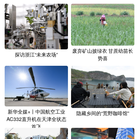
山东
河南
湖北
湖南
广东
广西
海南
重庆
四川
贵州
云南
西藏
陕西
甘肃
青海
宁夏
废弃矿山披绿衣 甘蔗幼苗长
新疆
内蒙古
黑龙江
探访浙江“未来农场”
势喜
多语种频道
English
Español
Français
عربى
Русский язык
日本語
한국어
新华全媒+丨中国航空工业
隐藏乡间的“荒野咖啡馆”
Deutsch
Português
AC332直升机在天津全状态
首飞