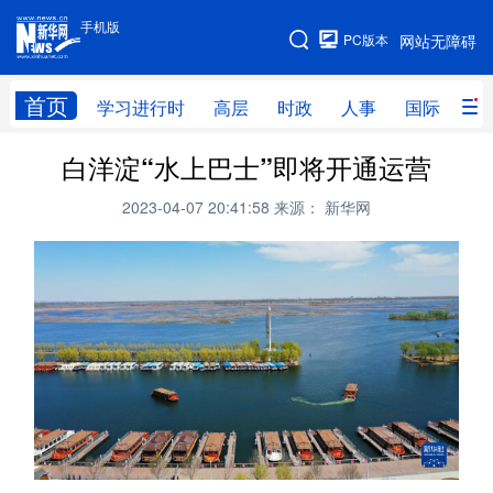
手机版
手机版
PC版本
网站无障碍
网站地图
首页
学习进行时
高层
时政
人事
国际
财
白洋淀“水上巴士”即将开通运营
学习进行时
高层
时政
人事
2023-04-07 20:41:58
来源： 新华网
国际
财经
网评
港澳
台湾
思客智库
全球连线
教育
科技
科创
量子
体育
文化
书画
健康
军事
访谈
视频
图片
政务
法律
中央文件
金融
汽车
食品
人居
信息化
数字经济