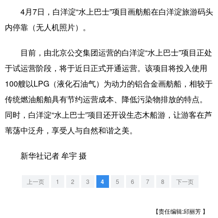
4月7日，白洋淀“水上巴士”项目画舫船在白洋淀旅游码头
学术中国
乡村振兴
银龄
溯源中国
内停靠（无人机照片）。
城市
旅游
能源
会展
目前，由北京公交集团运营的白洋淀“水上巴士”项目正处
彩票
娱乐
时尚
悦读
于试运营阶段，将于近日正式开通运营。该项目将投入使用
公益
一带一路
亚太网
上市公司
100艘以LPG（液化石油气）为动力的铝合金画舫船，相较于
传统燃油船舶具有节约运营成本、降低污染物排放的特点。
文化产业
同时，白洋淀“水上巴士”项目还开设生态木船游，让游客在芦
苇荡中泛舟，享受人与自然和谐之美。
地方频道
新华社记者 牟宇 摄
北京
天津
河北
山西
辽宁
吉林
上海
江苏
上一页
1
2
3
4
5
6
7
8
下一页
浙江
安徽
福建
江西
【责任编辑:邱丽芳 】