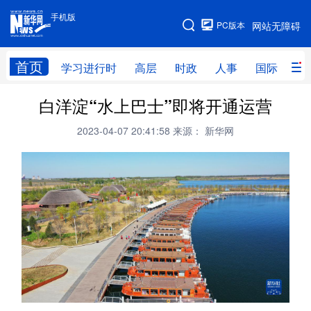
手机版
手机版
PC版本
网站无障碍
网站地图
首页
学习进行时
高层
时政
人事
国际
财
白洋淀“水上巴士”即将开通运营
学习进行时
高层
时政
人事
2023-04-07 20:41:58
来源： 新华网
国际
财经
网评
港澳
台湾
思客智库
全球连线
教育
科技
科创
量子
体育
文化
书画
健康
军事
访谈
视频
图片
政务
法律
中央文件
金融
汽车
食品
人居
信息化
数字经济