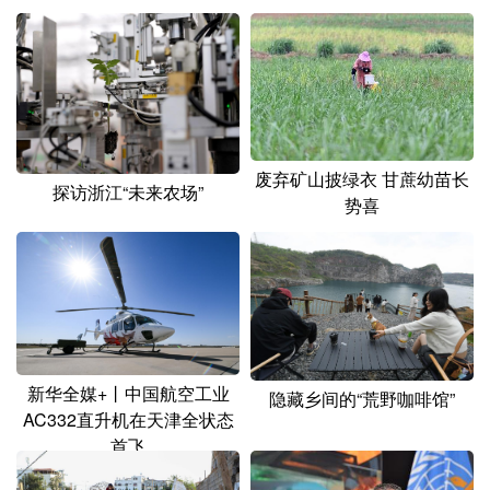
山东
河南
湖北
湖南
广东
广西
海南
重庆
四川
贵州
云南
西藏
陕西
甘肃
青海
宁夏
废弃矿山披绿衣 甘蔗幼苗长
新疆
内蒙古
黑龙江
探访浙江“未来农场”
势喜
多语种频道
English
Español
Français
عربى
Русский язык
日本語
한국어
新华全媒+丨中国航空工业
隐藏乡间的“荒野咖啡馆”
Deutsch
Português
AC332直升机在天津全状态
首飞