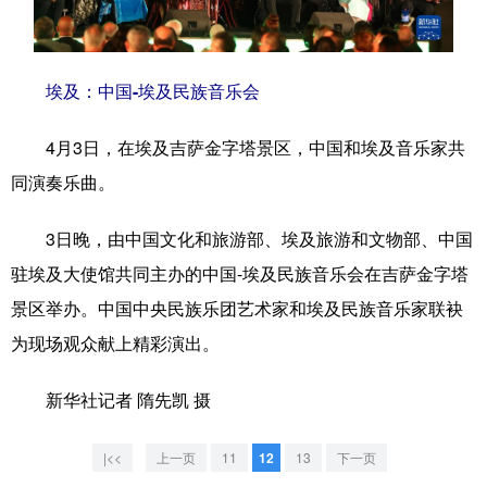
学术中国
乡村振兴
银龄
溯源中国
城市
旅游
能源
会展
埃及：中国-埃及民族音乐会
彩票
娱乐
时尚
悦读
4月3日，在埃及吉萨金字塔景区，中国和埃及音乐家共
公益
一带一路
亚太网
上市公司
同演奏乐曲。
文化产业
3日晚，由中国文化和旅游部、埃及旅游和文物部、中国
驻埃及大使馆共同主办的中国-埃及民族音乐会在吉萨金字塔
地方频道
景区举办。中国中央民族乐团艺术家和埃及民族音乐家联袂
为现场观众献上精彩演出。
北京
天津
河北
山西
新华社记者 隋先凯 摄
辽宁
吉林
上海
江苏
浙江
安徽
福建
江西
|<<
上一页
11
12
13
下一页