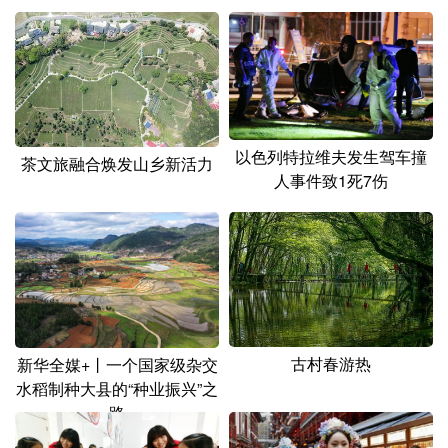
以色列特拉维夫发生驾车撞
茶文旅融合焕发山乡新活力
人事件致1死7伤
古村春游热
新华全媒+丨一个国家级杂交
水稻制种大县的“种业振兴”之
路