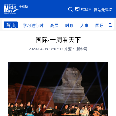
手机版
手机版
PC版本
网站无障碍
网站地图
首页
学习进行时
高层
时政
人事
国际
财
国际·一周看天下
学习进行时
高层
时政
人事
2023-04-08 12:07:17
来源： 新华网
国际
财经
网评
港澳
台湾
思客智库
全球连线
教育
科技
科创
量子
体育
文化
书画
健康
军事
访谈
视频
图片
政务
法律
中央文件
金融
汽车
食品
人居
信息化
数字经济