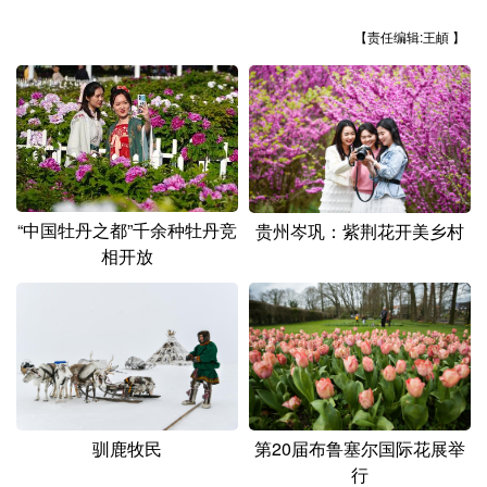
山东
河南
湖北
湖南
【责任编辑:王頔 】
广东
广西
海南
重庆
四川
贵州
云南
西藏
陕西
甘肃
青海
宁夏
新疆
内蒙古
黑龙江
“中国牡丹之都”千余种牡丹竞
贵州岑巩：紫荆花开美乡村
相开放
多语种频道
English
Español
Français
عربى
Русский язык
日本語
한국어
Deutsch
Português
驯鹿牧民
第20届布鲁塞尔国际花展举
行