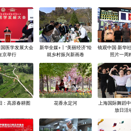
年中国医学发展大会
新华全媒+丨“美丽经济”绘
镜观中国·新华
在京举行
就乡村振兴新画卷
照片一周
阳：高原春耕图
花香永定河
上海国际舞蹈中
放日活