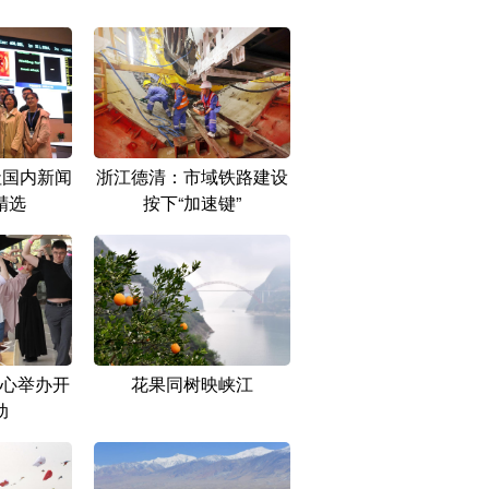
社国内新闻
浙江德清：市域铁路建设
精选
按下“加速键”
心举办开
花果同树映峡江
动