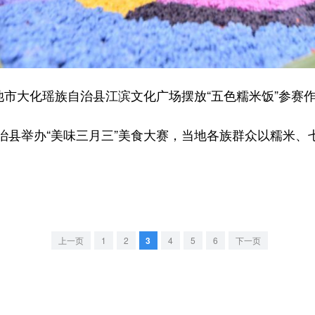
市大化瑶族自治县江滨文化广场摆放“五色糯米饭”参赛
举办“美味三月三”美食大赛，当地各族群众以糯米、
上一页
1
2
3
4
5
6
下一页