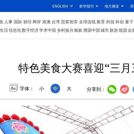
ENGLISH
新华报刊
地方频道
承
政
人事
国际
财经
网评
港澳
台湾
思客智库
全球连线
教育
科技
科创
量子
生活
信息化
数字经济
学术中国
乡村振兴
银龄
溯源中国
城市
旅游
能源
会
特色美食大赛喜迎“三月
字体：
小
中
大
分享到：