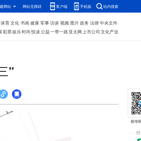
建网站
网站无障碍
客户端
手机版
站内搜索
体育
文化
书画
健康
军事
访谈
视频
图片
政务
法律
中央文件
展
彩票
娱乐
时尚
悦读
公益
一带一路
亚太网
上市公司
文化产业
三”