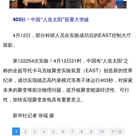
学术中国
乡村振兴
银龄
溯源中国
403秒！中国“人造太阳”获重大突破
城市
旅游
能源
会展
4月12日，部分科研人员在实验成功后的EAST控制大厅
彩票
娱乐
时尚
悦读
留影。
公益
一带一路
亚太网
上市公司
第122254次实验！4月12日21时，中国有“人造太阳”之
文化产业
称的全超导托卡马克核聚变实验装置（EAST）创造新的世界
纪录，成功实现稳态高约束模式等离子体运行403秒，对探索
地方频道
未来的聚变堆前沿物理问题，提升核聚变能源经济性、可行
性，加快实现聚变发电具有重要意义。
北京
天津
河北
山西
辽宁
吉林
上海
江苏
新华社记者 张端 摄
浙江
安徽
福建
江西
1
2
3
4
5
6
7
8
9
10
下一页