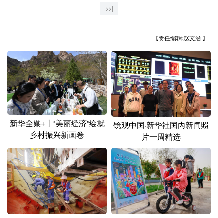
山东
河南
湖北
湖南
>>|
广东
广西
海南
重庆
【责任编辑:赵文涵 】
四川
贵州
云南
西藏
陕西
甘肃
青海
宁夏
新疆
内蒙古
黑龙江
多语种频道
新华全媒+丨“美丽经济”绘就
镜观中国·新华社国内新闻照
乡村振兴新画卷
片一周精选
English
Español
Français
عربى
Русский язык
日本語
한국어
Deutsch
Português