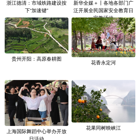
浙江德清：市域铁路建设按
新华全媒＋丨各地各部门广
下“加速键”
泛开展全民国家安全教育日
宣教活动
贵州开阳：高原春耕图
花香永定河
花果同树映峡江
上海国际舞蹈中心举办开放
日活动