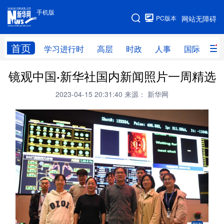
手机版
手机版
PC版本
网站无障碍
网站地图
首页
学习进行时
高层
时政
人事
国际
财
镜观中国·新华社国内新闻照片一周精选
学习进行时
高层
时政
人事
2023-04-15 20:31:40
来源： 新华网
国际
财经
网评
港澳
台湾
思客智库
全球连线
教育
科技
科创
量子
体育
文化
书画
健康
军事
访谈
视频
图片
政务
法律
中央文件
金融
汽车
食品
人居
信息化
数字经济