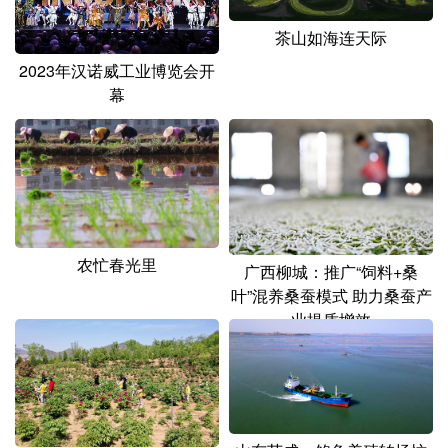
茶山如海连天际
2023年汉诺威工业博览会开
幕
农忙春光里
广西柳城：推广“饲料+桑
叶”混养桑蚕模式 助力桑蚕产
业提质增效