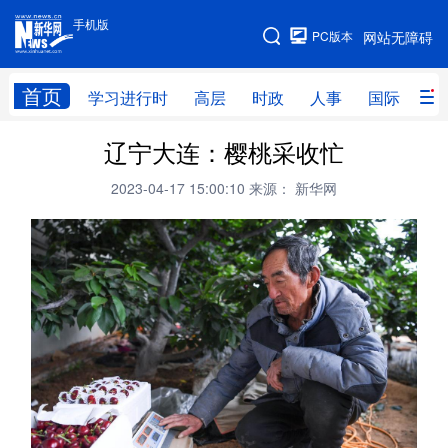
手机版
手机版
PC版本
网站无障碍
网站地图
首页
学习进行时
高层
时政
人事
国际
财
辽宁大连：樱桃采收忙
学习进行时
高层
时政
人事
2023-04-17 15:00:10
来源： 新华网
国际
财经
网评
港澳
台湾
思客智库
全球连线
教育
科技
科创
量子
体育
文化
书画
健康
军事
访谈
视频
图片
政务
法律
中央文件
金融
汽车
食品
人居
信息化
数字经济