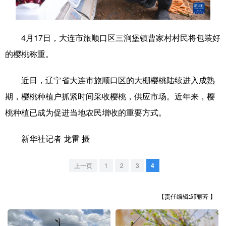
学术中国
乡村振兴
银龄
溯源中国
4月17日，大连市旅顺口区三涧堡镇曹家村村民将包装好
城市
旅游
能源
会展
的樱桃称重。
彩票
娱乐
时尚
悦读
近日，辽宁省大连市旅顺口区的大棚樱桃陆续进入成熟
公益
一带一路
亚太网
上市公司
期，樱桃种植户抓紧时间采收樱桃，供应市场。近年来，樱
文化产业
桃种植已成为促进当地农民增收的重要方式。
新华社记者 龙雷 摄
地方频道
北京
天津
河北
山西
上一页
1
2
3
4
辽宁
吉林
上海
江苏
【责任编辑:邱丽芳 】
浙江
安徽
福建
江西