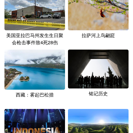
山东
河南
湖北
湖南
广东
广西
海南
重庆
四川
贵州
云南
西藏
拉萨河上鸟翩跹
美国亚拉巴马州发生生日聚
陕西
甘肃
青海
宁夏
会枪击事件致4死28伤
新疆
内蒙古
黑龙江
多语种频道
English
Español
Français
عربى
铭记历史
西藏：雾起巴松措
Русский язык
日本語
한국어
Deutsch
Português