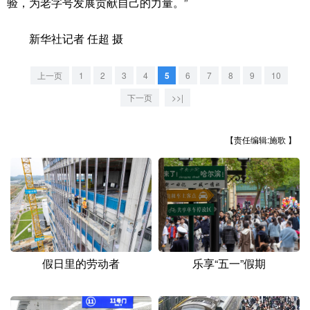
验，为老字号发展贡献自己的力量。”
新华社记者 任超 摄
上一页
1
2
3
4
5
6
7
8
9
10
下一页
>>|
【责任编辑:施歌 】
假日里的劳动者
乐享“五一”假期