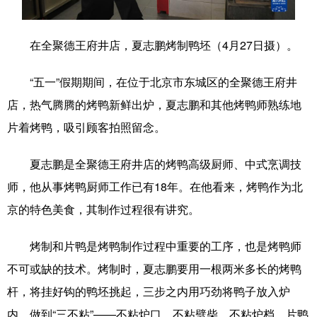
学术中国
乡村振兴
银龄
溯源中国
在全聚德王府井店，夏志鹏烤制鸭坯（4月27日摄）。
城市
旅游
能源
会展
“五一”假期期间，在位于北京市东城区的全聚德王府井
彩票
娱乐
时尚
悦读
店，热气腾腾的烤鸭新鲜出炉，夏志鹏和其他烤鸭师熟练地
公益
一带一路
亚太网
上市公司
片着烤鸭，吸引顾客拍照留念。
文化产业
夏志鹏是全聚德王府井店的烤鸭高级厨师、中式烹调技
师，他从事烤鸭厨师工作已有18年。在他看来，烤鸭作为北
地方频道
京的特色美食，其制作过程很有讲究。
北京
天津
河北
山西
烤制和片鸭是烤鸭制作过程中重要的工序，也是烤鸭师
辽宁
吉林
上海
江苏
不可或缺的技术。烤制时，夏志鹏要用一根两米多长的烤鸭
杆，将挂好钩的鸭坯挑起，三步之内用巧劲将鸭子放入炉
浙江
安徽
福建
江西
内，做到“三不粘”——不粘炉口、不粘劈柴、不粘炉档。片鸭