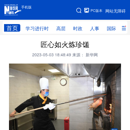
手机版
手机版
PC版本
网站无障碍
网站地图
首页
学习进行时
高层
时政
人事
国际
财
匠心如火炼珍馐
学习进行时
高层
时政
人事
2023-05-03 18:48:49
来源： 新华网
国际
财经
网评
港澳
台湾
思客智库
全球连线
教育
科技
科创
量子
体育
文化
书画
健康
军事
访谈
视频
图片
政务
法律
中央文件
金融
汽车
食品
人居
信息化
数字经济