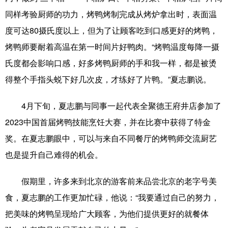
山东
河南
湖北
湖南
同样考验厨师的功力，烤鸭烤制完成从烤炉拿出时，表面温
广东
广西
海南
重庆
度可达80摄氏度以上，但为了让顾客吃到口感更好的烤鸭，
烤鸭师要耐着高温在第一时间片好鸭肉。“烤鸭温度每降一摄
四川
贵州
云南
西藏
氏度都会影响口感，好多烤鸭厨师的手和我一样，都是被烫
陕西
甘肃
青海
宁夏
得整个手指头蜕下好几次皮，才练好了片鸭。”夏志鹏说。
新疆
内蒙古
黑龙江
4月下旬，夏志鹏与同事一起代表全聚德王府井店参加了
2023中国首届烤鸭技能烹饪大赛，并在比赛中获得了特金
多语种频道
奖。在夏志鹏眼中，可以与来自不同餐厅的烤鸭师交流厨艺
English
Español
Français
عربى
也是提升自己难得的机会。
Русский язык
日本語
한국어
假期里，许多来到北京的游客前来品尝北京的老字号美
Deutsch
Português
食，夏志鹏的工作更加忙碌，他说：“我要通过自己的努力，
把美味的烤鸭呈现给广大顾客，为他们提供更好的就餐体