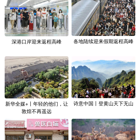
各地陆续迎来假期返程高峰
深港口岸迎来返程高峰
诗意中国丨登黄山天下无山
新华全媒+丨年轻的他们，让
敦煌不再遥远