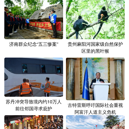
山东
河南
湖北
湖南
广东
广西
海南
重庆
四川
贵州
云南
西藏
陕西
甘肃
青海
宁夏
济南群众纪念“五三惨案”
贵州麻阳河国家级自然保护
新疆
内蒙古
黑龙江
区里的黑叶猴
多语种频道
English
Español
Français
عربى
Русский язык
日本語
한국어
苏丹冲突导致境内约10万人
古特雷斯呼吁国际社会重视
前往邻国寻求庇护
Deutsch
Português
阿富汗人道主义危机