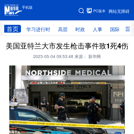
手机版
手机版
PC版本
网站无障碍
网站地图
首页
学习进行时
高层
时政
人事
国际
财
美国亚特兰大市发生枪击事件致1死4伤
学习进行时
高层
时政
人事
2023-05-04 09:53:48
来源： 新华网
国际
财经
网评
港澳
台湾
思客智库
全球连线
教育
科技
科创
量子
体育
文化
书画
健康
军事
访谈
视频
图片
政务
法律
中央文件
金融
汽车
食品
人居
信息化
数字经济