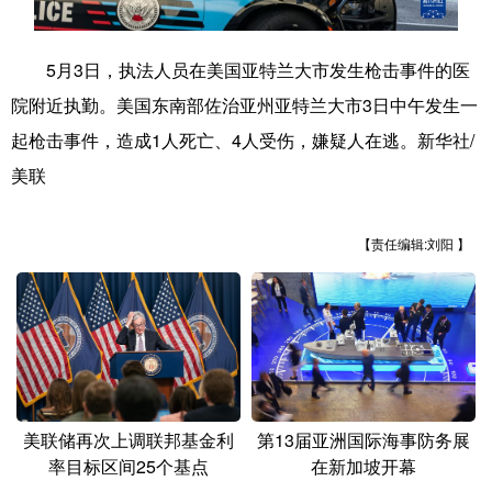
学术中国
乡村振兴
银龄
溯源中国
5月3日，执法人员在美国亚特兰大市发生枪击事件的医
城市
旅游
能源
会展
院附近执勤。美国东南部佐治亚州亚特兰大市3日中午发生一
彩票
娱乐
时尚
悦读
起枪击事件，造成1人死亡、4人受伤，嫌疑人在逃。新华社/
美联
公益
一带一路
亚太网
上市公司
文化产业
【责任编辑:刘阳 】
地方频道
北京
天津
河北
山西
辽宁
吉林
上海
江苏
美联储再次上调联邦基金利
第13届亚洲国际海事防务展
浙江
安徽
福建
江西
率目标区间25个基点
在新加坡开幕