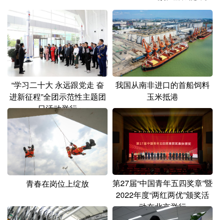
山东
河南
湖北
湖南
广东
广西
海南
重庆
四川
贵州
云南
西藏
陕西
甘肃
青海
宁夏
“学习二十大 永远跟党走 奋
我国从南非进口的首船饲料
新疆
内蒙古
黑龙江
进新征程”全团示范性主题团
玉米抵港
日活动举行
多语种频道
English
Español
Français
عربى
Русский язык
日本語
한국어
第27届“中国青年五四奖章”暨
青春在岗位上绽放
Deutsch
Português
2022年度“两红两优”颁奖活
动在北京举行