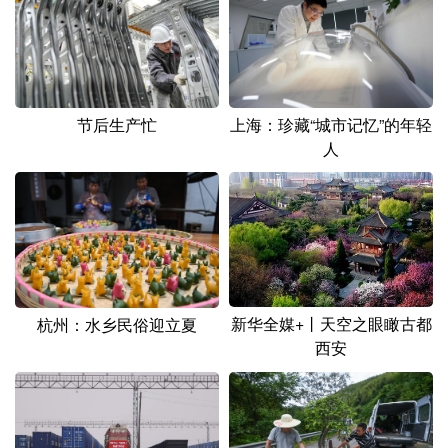
节后生产忙
上海：珍藏“城市记忆”的年轻
人
新华全媒+丨天空之眼瞰古都
杭州：水乡民俗迎立夏
西安