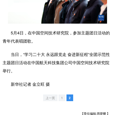
学术中国
乡村振兴
银龄
溯源中国
城市
旅游
能源
会展
彩票
娱乐
时尚
悦读
5月4日，在中国空间技术研究院，参加主题团日活动的
青年代表唱团歌。
公益
一带一路
亚太网
上市公司
文化产业
当日，“学习二十大 永远跟党走 奋进新征程”全团示范性
主题团日活动在中国航天科技集团公司中国空间技术研究院
举行。
地方频道
新华社记者 金立旺 摄
北京
天津
河北
山西
辽宁
吉林
上海
江苏
上一页
1
2
浙江
安徽
福建
江西
【责任编辑:周楚卿 】