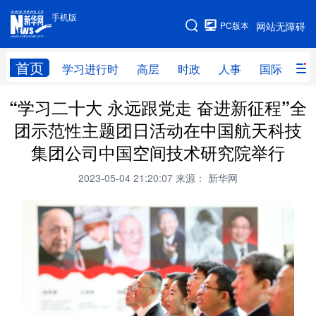
手机版
手机版
PC版本
网站无障碍
网站地图
首页
学习进行时
高层
时政
人事
国际
财
“学习二十大 永远跟党走 奋进新征程”全
学习进行时
高层
时政
人事
团示范性主题团日活动在中国航天科技
国际
财经
网评
港澳
集团公司中国空间技术研究院举行
台湾
思客智库
全球连线
教育
2023-05-04 21:20:07
来源： 新华网
科技
科创
量子
体育
文化
书画
健康
军事
访谈
视频
图片
政务
法律
中央文件
金融
汽车
食品
人居
信息化
数字经济