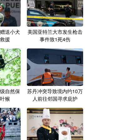
赠送小犬
美国亚特兰大市发生枪击
救援
事件致1死4伤
级自然保
苏丹冲突导致境内约10万
叶猴
人前往邻国寻求庇护