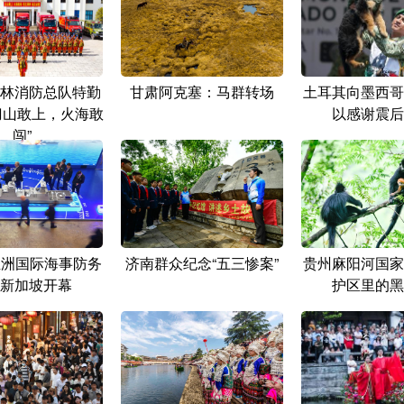
林消防总队特勤
甘肃阿克塞：马群转场
土耳其向墨西哥
刀山敢上，火海敢
以感谢震后
闯”
亚洲国际海事防务
济南群众纪念“五三惨案”
贵州麻阳河国家
新加坡开幕
护区里的黑