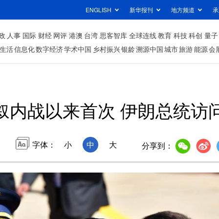
ENGLISH
新华报刊
地方频道
承
政
人事
国际
财经
网评
港澳
台湾
思客智库
全球连线
教育
科技
科创
量子
生活
信息化
数字经济
学术中国
乡村振兴
银龄
溯源中国
城市
旅游
能源
会
叙内战以来首次 伊朗总统访
字体：
小
中
大
分享到：