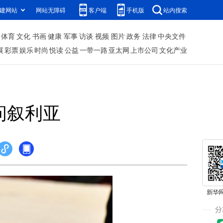
建网站
网站无障碍
客户端
手机版
站内搜索
体育
文化
书画
健康
军事
访谈
视频
图片
政务
法律
中央文件
展
彩票
娱乐
时尚
悦读
公益
一带一路
亚太网
上市公司
文化产业
问叙利亚