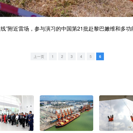
线”附近雷场，参与演习的中国第21批赴黎巴嫩维和多功
上一页
1
2
3
4
5
6