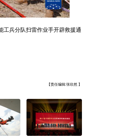
能工兵分队扫雷作业手开辟救援通
【责任编辑:张欣然 】