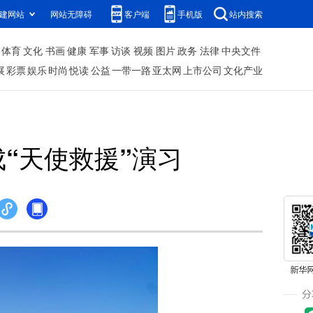
建网站
网站无障碍
客户端
手机版
站内搜索
体育
文化
书画
健康
军事
访谈
视频
图片
政务
法律
中央文件
展
彩票
娱乐
时尚
悦读
公益
一带一路
亚太网
上市公司
文化产业
“天使救援”演习