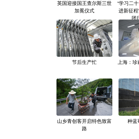
英国迎接国王查尔斯三世
“学习二十
加冕仪式
进新征程
团
节后生产忙
上海：珍
山乡青创客开启特色致富
种蓝
路