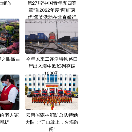
上绽放
第27届“中国青年五四奖
章”暨2022年度“两红两
优”颁奖活动在北京举行
空之眼瞰古
今年以来二连浩特铁路口
岸出入境中欧班列突破
1000列
给老人家
云南省森林消防总队特勤
福味”
大队：“刀山敢上，火海敢
闯”