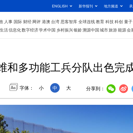
ENGLISH
新华报刊
地方频道
承
政
人事
国际
财经
网评
港澳
台湾
思客智库
全球连线
教育
科技
科创
量子
生活
信息化
数字经济
学术中国
乡村振兴
银龄
溯源中国
城市
旅游
能源
会
维和多功能工兵分队出色完成
字体：
小
中
大
分享到：