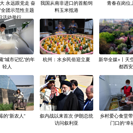
大 永远跟党走 奋
我国从南非进口的首船饲
青春在岗位
”全团示范性主题
料玉米抵港
日活动举行
藏“城市记忆”的年
杭州：水乡民俗迎立夏
新华全媒+丨天
轻人
都西安
莓的“新农人”
叙内战以来首次 伊朗总统
乡村爱心食堂带
访问叙利亚
门口的“幸