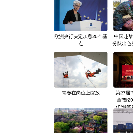
欧洲央行决定加息25个基
中国赴黎
点
分队出色
青春在岗位上绽放
第27届
章”暨2
优”颁