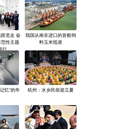
远跟党走 奋
我国从南非进口的首船饲
示范性主题
料玉米抵港
举行
记忆”的年
杭州：水乡民俗迎立夏