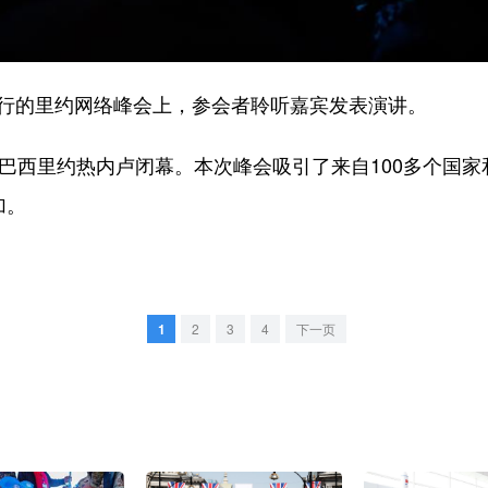
行的里约网络峰会上，参会者聆听嘉宾发表演讲。
西里约热内卢闭幕。本次峰会吸引了来自100多个国家和
加。
1
2
3
4
下一页