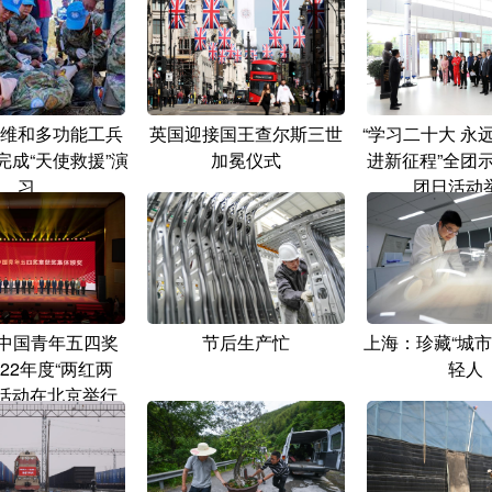
维和多功能工兵
英国迎接国王查尔斯三世
“学习二十大 永
完成“天使救援”演
加冕仪式
进新征程”全团
习
团日活动
“中国青年五四奖
节后生产忙
上海：珍藏“城市
022年度“两红两
轻人
奖活动在北京举行