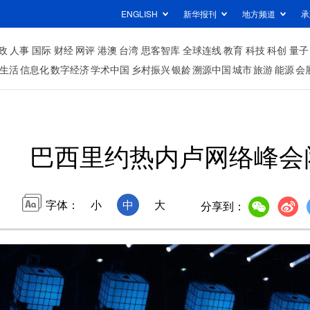
ENGLISH
新华报刊
地方频道
承
政
人事
国际
财经
网评
港澳
台湾
思客智库
全球连线
教育
科技
科创
量子
生活
信息化
数字经济
学术中国
乡村振兴
银龄
溯源中国
城市
旅游
能源
会
巴西里约热内卢网络峰会
字体：
小
中
大
分享到：