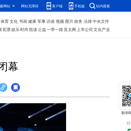
建网站
网站无障碍
客户端
手机版
站内搜索
体育
文化
书画
健康
军事
访谈
视频
图片
政务
法律
中央文件
展
彩票
娱乐
时尚
悦读
公益
一带一路
亚太网
上市公司
文化产业
闭幕