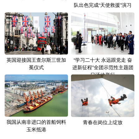
队出色完成“天使救援”演习
“学习二十大 永远跟党走 奋
英国迎接国王查尔斯三世加
进新征程”全团示范性主题团
冕仪式
日活动举行
我国从南非进口的首船饲料
青春在岗位上绽放
玉米抵港