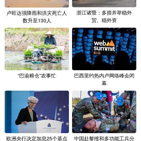
浙江诸暨：多措并举稳外
卢旺达强降雨和洪灾死亡人
贸、稳外资
数升至130人
“巴渝粮仓”农事忙
巴西里约热内卢网络峰会闭
幕
欧洲央行决定加息25个基点
中国赴黎维和多功能工兵分