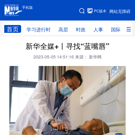
手机版
手机版
PC版本
网站无障碍
网站地图
首页
学习进行时
高层
时政
人事
国际
财
新华全媒+丨寻找“蓝嘴唇”
学习进行时
高层
时政
人事
2023-05-05 14:51:16
来源： 新华网
国际
财经
网评
港澳
台湾
思客智库
全球连线
教育
科技
科创
量子
体育
文化
书画
健康
军事
访谈
视频
图片
政务
法律
中央文件
金融
汽车
食品
人居
信息化
数字经济