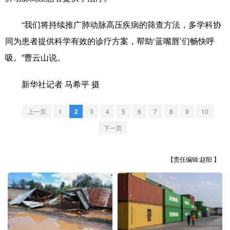
山东
河南
湖北
湖南
“我们将持续推广肺动脉高压疾病的筛查方法，多学科协
广东
广西
海南
重庆
同为患者提供科学有效的诊疗方案，帮助‘蓝嘴唇’们畅快呼
四川
贵州
云南
西藏
吸。”曹云山说。
陕西
甘肃
青海
宁夏
新华社记者 马希平 摄
新疆
内蒙古
黑龙江
上一页
1
2
3
4
5
6
7
8
9
10
多语种频道
下一页
English
Español
Français
عربى
【责任编辑:赵阳 】
Русский язык
日本語
한국어
Deutsch
Português