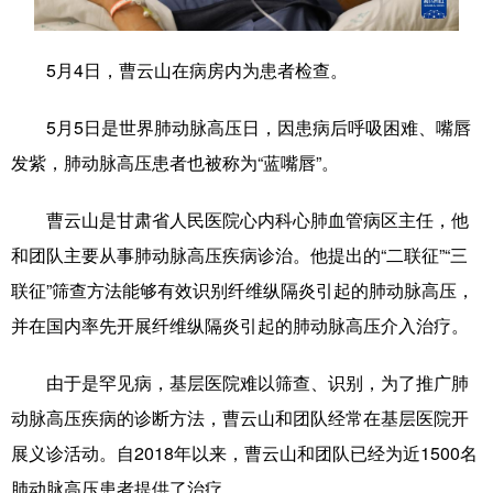
学术中国
乡村振兴
银龄
溯源中国
5月4日，曹云山在病房内为患者检查。
城市
旅游
能源
会展
5月5日是世界肺动脉高压日，因患病后呼吸困难、嘴唇
彩票
娱乐
时尚
悦读
发紫，肺动脉高压患者也被称为“蓝嘴唇”。
公益
一带一路
亚太网
上市公司
曹云山是甘肃省人民医院心内科心肺血管病区主任，他
文化产业
和团队主要从事肺动脉高压疾病诊治。他提出的“二联征”“三
联征”筛查方法能够有效识别纤维纵隔炎引起的肺动脉高压，
地方频道
并在国内率先开展纤维纵隔炎引起的肺动脉高压介入治疗。
北京
天津
河北
山西
由于是罕见病，基层医院难以筛查、识别，为了推广肺
辽宁
吉林
上海
江苏
动脉高压疾病的诊断方法，曹云山和团队经常在基层医院开
展义诊活动。自2018年以来，曹云山和团队已经为近1500名
浙江
安徽
福建
江西
肺动脉高压患者提供了治疗。