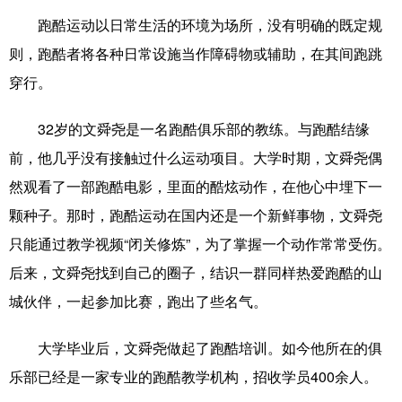
山东
河南
湖北
湖南
跑酷运动以日常生活的环境为场所，没有明确的既定规
广东
广西
海南
重庆
则，跑酷者将各种日常设施当作障碍物或辅助，在其间跑跳
穿行。
四川
贵州
云南
西藏
陕西
甘肃
青海
宁夏
32岁的文舜尧是一名跑酷俱乐部的教练。与跑酷结缘
前，他几乎没有接触过什么运动项目。大学时期，文舜尧偶
新疆
内蒙古
黑龙江
然观看了一部跑酷电影，里面的酷炫动作，在他心中埋下一
颗种子。那时，跑酷运动在国内还是一个新鲜事物，文舜尧
多语种频道
只能通过教学视频“闭关修炼”，为了掌握一个动作常常受伤。
English
Español
Français
عربى
后来，文舜尧找到自己的圈子，结识一群同样热爱跑酷的山
城伙伴，一起参加比赛，跑出了些名气。
Русский язык
日本語
한국어
Deutsch
Português
大学毕业后，文舜尧做起了跑酷培训。如今他所在的俱
乐部已经是一家专业的跑酷教学机构，招收学员400余人。