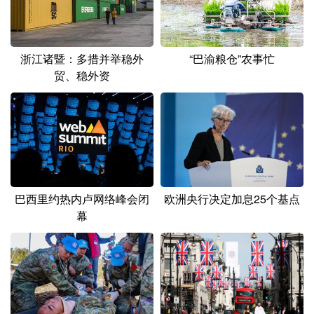
浙江诸暨：多措并举稳外
“巴渝粮仓”农事忙
贸、稳外资
欧洲央行决定加息25个基点
巴西里约热内卢网络峰会闭
幕