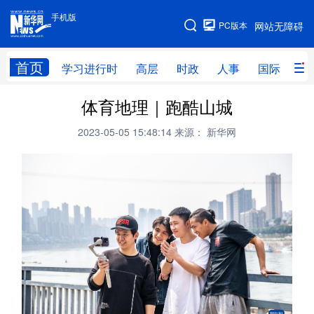
手机版
手机版
PC版本
网站无障碍
网站地图
首页
学习进行时
高层
时政
人事
国际
财
体育地理｜跑酷山城
学习进行时
高层
时政
人事
2023-05-05 15:48:14
来源： 新华网
国际
财经
网评
港澳
台湾
思客智库
全球连线
教育
科技
科创
量子
体育
文化
书画
健康
军事
访谈
视频
图片
政务
法律
中央文件
金融
汽车
食品
人居
信息化
数字经济