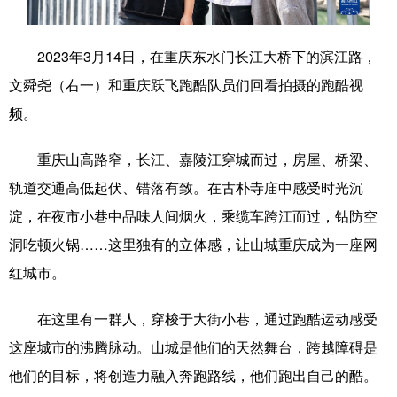
学术中国
乡村振兴
银龄
溯源中国
2023年3月14日，在重庆东水门长江大桥下的滨江路，
城市
旅游
能源
会展
文舜尧（右一）和重庆跃飞跑酷队员们回看拍摄的跑酷视
彩票
娱乐
时尚
悦读
频。
公益
一带一路
亚太网
上市公司
重庆山高路窄，长江、嘉陵江穿城而过，房屋、桥梁、
文化产业
轨道交通高低起伏、错落有致。在古朴寺庙中感受时光沉
淀，在夜市小巷中品味人间烟火，乘缆车跨江而过，钻防空
洞吃顿火锅……这里独有的立体感，让山城重庆成为一座网
地方频道
红城市。
北京
天津
河北
山西
在这里有一群人，穿梭于大街小巷，通过跑酷运动感受
辽宁
吉林
上海
江苏
这座城市的沸腾脉动。山城是他们的天然舞台，跨越障碍是
浙江
安徽
福建
江西
他们的目标，将创造力融入奔跑路线，他们跑出自己的酷。