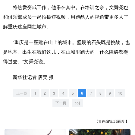
将热爱变成工作，他乐在其中。在培训之余，文舜尧也
和俱乐部成员一起拍摄短视频，用跑酷人的视角带更多人了
解重庆这座网红城市。
“重庆是一座建在山上的城市。坚硬的石头既是挑战，也
是地基。出生在我们这儿，在山城里跑大的，什么障碍都翻
得过去。”文舜尧说。
新华社记者 唐奕 摄
上一页
1
2
3
4
5
6
7
8
9
10
下一页
>>|
【责任编辑:邱丽芳 】