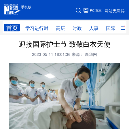
手机版
手机版
PC版本
网站无障碍
网站地图
首页
学习进行时
高层
时政
人事
国际
财
迎接国际护士节 致敬白衣天使
学习进行时
高层
时政
人事
2023-05-11 18:01:36
来源： 新华网
国际
财经
网评
港澳
台湾
思客智库
全球连线
教育
科技
科创
量子
体育
文化
书画
健康
军事
访谈
视频
图片
政务
法律
中央文件
金融
汽车
食品
人居
信息化
数字经济