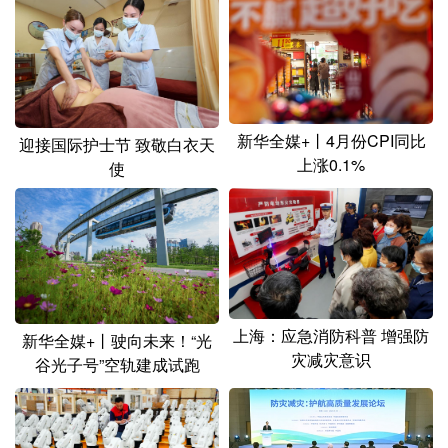
山东
河南
湖北
湖南
广东
广西
海南
重庆
四川
贵州
云南
西藏
陕西
甘肃
青海
宁夏
新华全媒+丨4月份CPI同比
迎接国际护士节 致敬白衣天
上涨0.1%
使
新疆
内蒙古
黑龙江
多语种频道
English
Español
Français
عربى
上海：应急消防科普 增强防
Русский язык
日本語
한국어
新华全媒+丨驶向未来！“光
灾减灾意识
谷光子号”空轨建成试跑
Deutsch
Português