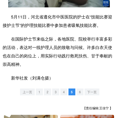
学术中国
乡村振兴
银龄
溯源中国
5月11日，河北省遵化市中医医院的护士在“技能比赛迎
城市
旅游
能源
会展
接护士节”的护理技能比赛中参加患者吸氧技能比赛。
彩票
娱乐
时尚
悦读
在国际护士节来临之际，各地医院、院校举行丰富多彩
公益
一带一路
亚太网
上市公司
的活动，表达对一线护理人员的致敬与问候。许多白衣天使
文化产业
也在自己的岗位上，用实际行动践行救死扶伤、甘于奉献的
崇高精神。
地方频道
新华社发（刘满仓摄）
北京
天津
河北
山西
上一页
1
2
3
4
5
6
下一页
辽宁
吉林
上海
江苏
【责任编辑:王佳宁 】
浙江
安徽
福建
江西