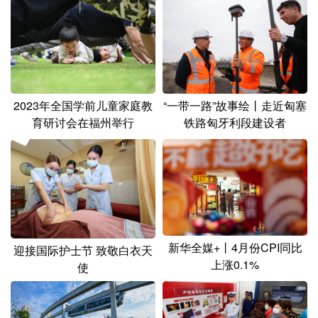
2023年全国学前儿童家庭教
“一带一路”故事绘丨走近匈塞
育研讨会在福州举行
铁路匈牙利段建设者
新华全媒+丨4月份CPI同比
迎接国际护士节 致敬白衣天
上涨0.1%
使