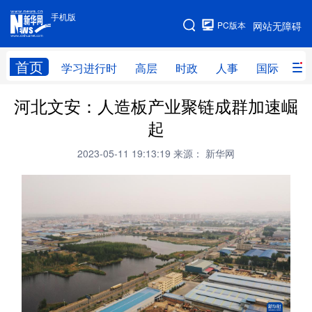
手机版
手机版
PC版本
网站无障碍
网站地图
首页
学习进行时
高层
时政
人事
国际
财
河北文安：人造板产业聚链成群加速崛
学习进行时
高层
时政
人事
起
国际
财经
网评
港澳
2023-05-11 19:13:19
来源： 新华网
台湾
思客智库
全球连线
教育
科技
科创
量子
体育
文化
书画
健康
军事
访谈
视频
图片
政务
法律
中央文件
金融
汽车
食品
人居
信息化
数字经济