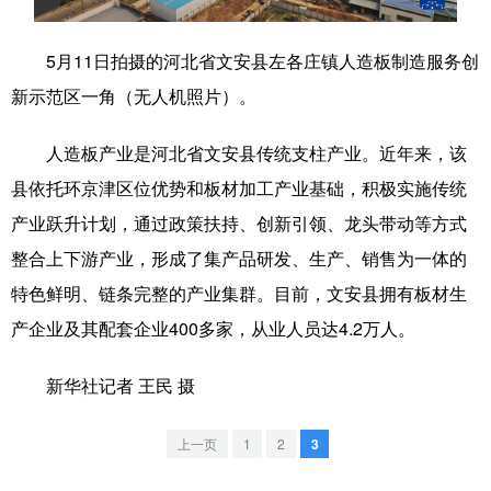
学术中国
乡村振兴
银龄
溯源中国
5月11日拍摄的河北省文安县左各庄镇人造板制造服务创
城市
旅游
能源
会展
新示范区一角（无人机照片）。
彩票
娱乐
时尚
悦读
人造板产业是河北省文安县传统支柱产业。近年来，该
公益
一带一路
亚太网
上市公司
县依托环京津区位优势和板材加工产业基础，积极实施传统
产业跃升计划，通过政策扶持、创新引领、龙头带动等方式
文化产业
整合上下游产业，形成了集产品研发、生产、销售为一体的
特色鲜明、链条完整的产业集群。目前，文安县拥有板材生
地方频道
产企业及其配套企业400多家，从业人员达4.2万人。
北京
天津
河北
山西
新华社记者 王民 摄
辽宁
吉林
上海
江苏
上一页
1
2
3
浙江
安徽
福建
江西