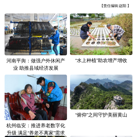
山东
河南
湖北
湖南
【责任编辑:赵阳 】
广东
广西
海南
重庆
四川
贵州
云南
西藏
陕西
甘肃
青海
宁夏
新疆
内蒙古
黑龙江
“水上种植”助农增产增收
河南平舆：做强户外休闲产
业 助推县域经济发展
多语种频道
English
Español
Français
عربى
Русский язык
日本語
한국어
“俯仰”之间守护美丽黄山
Deutsch
Português
杭州临安：推进养老数字化
升级 满足“养老不离家”需求