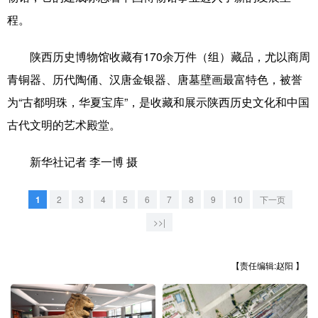
山东
河南
湖北
湖南
程。
广东
广西
海南
重庆
陕西历史博物馆收藏有170余万件（组）藏品，尤以商周
四川
贵州
云南
西藏
青铜器、历代陶俑、汉唐金银器、唐墓壁画最富特色，被誉
陕西
甘肃
青海
宁夏
为“古都明珠，华夏宝库”，是收藏和展示陕西历史文化和中国
古代文明的艺术殿堂。
新疆
内蒙古
黑龙江
新华社记者 李一博 摄
多语种频道
1
2
3
4
5
6
7
8
9
10
下一页
English
Español
Français
عربى
>>|
Русский язык
日本語
한국어
【责任编辑:赵阳 】
Deutsch
Português