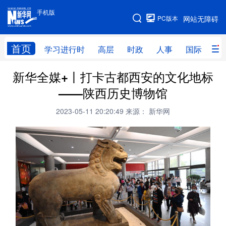
手机版
手机版
PC版本
网站无障碍
网站地图
首页
学习进行时
高层
时政
人事
国际
财
新华全媒+丨打卡古都西安的文化地标
学习进行时
高层
时政
人事
——陕西历史博物馆
国际
财经
网评
港澳
2023-05-11 20:20:49
来源： 新华网
台湾
思客智库
全球连线
教育
科技
科创
量子
体育
文化
书画
健康
军事
访谈
视频
图片
政务
法律
中央文件
金融
汽车
食品
人居
信息化
数字经济