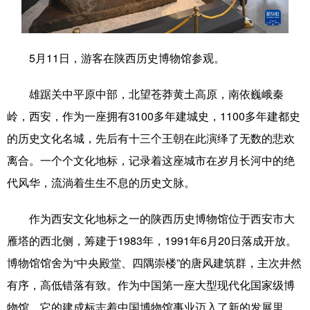
学术中国
乡村振兴
银龄
溯源中国
城市
旅游
能源
会展
5月11日，游客在陕西历史博物馆参观。
彩票
娱乐
时尚
悦读
雄踞关中平原中部，北望苍莽黄土高原，南依巍峨秦
公益
一带一路
亚太网
上市公司
岭，西安，作为一座拥有3100多年建城史，1100多年建都史
的历史文化名城，先后有十三个王朝在此演绎了无数的悲欢
文化产业
离合。一个个文化地标，记录着这座城市在岁月长河中的绝
代风华，流淌着生生不息的历史文脉。
地方频道
作为西安文化地标之一的陕西历史博物馆位于西安市大
北京
天津
河北
山西
雁塔的西北侧，筹建于1983年，1991年6月20日落成开放。
辽宁
吉林
上海
江苏
博物馆馆舍为“中央殿堂、四隅崇楼”的唐风建筑群，主次井然
有序，高低错落有致。作为中国第一座大型现代化国家级博
浙江
安徽
福建
江西
物馆，它的建成标志着中国博物馆事业迈入了新的发展里