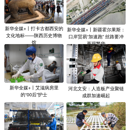
新华全媒+丨打卡古都西安的
新华全媒+丨新疆霍尔果斯：
文化地标——陕西历史博物
口岸贸易“加速跑” 丝路要冲
馆
再现繁华
新华全媒+丨艾滋病房里
河北文安：人造板产业聚链
的“00后”护士
成群加速崛起