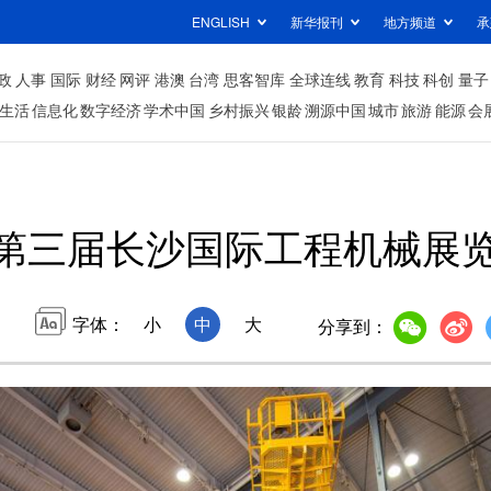
ENGLISH
新华报刊
地方频道
承
政
人事
国际
财经
网评
港澳
台湾
思客智库
全球连线
教育
科技
科创
量子
生活
信息化
数字经济
学术中国
乡村振兴
银龄
溯源中国
城市
旅游
能源
会
第三届长沙国际工程机械展
字体：
小
中
大
分享到：