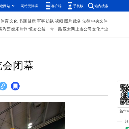
建网站
网站无障碍
客户端
手机版
站内搜索
体育
文化
书画
健康
军事
访谈
视频
图片
政务
法律
中央文件
展
彩票
娱乐
时尚
悦读
公益
一带一路
亚太网
上市公司
文化产业
览会闭幕