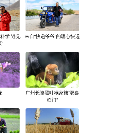
科学 遇见
来自“快递爷爷”的暖心快递
”
花
广州长隆黑叶猴家族“双喜
临门”