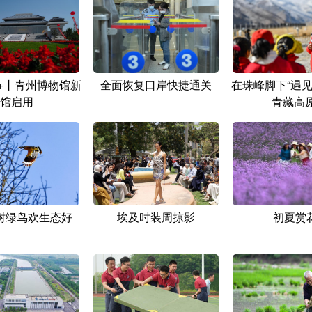
+丨青州博物馆新
全面恢复口岸快捷通关
在珠峰脚下“遇见
馆启用
青藏高原
树绿鸟欢生态好
埃及时装周掠影
初夏赏