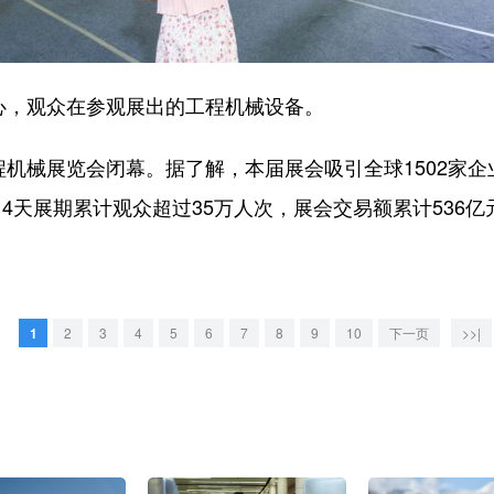
，观众在参观展出的工程机械设备。
机械展览会闭幕。据了解，本届展会吸引全球1502家企
5日4天展期累计观众超过35万人次，展会交易额累计536亿
1
2
3
4
5
6
7
8
9
10
下一页
>>|