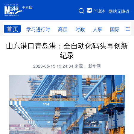
手机版
手机版
PC版本
网站无障碍
网站地图
首页
学习进行时
高层
时政
人事
国际
财
山东港口青岛港：全自动化码头再创新
学习进行时
高层
时政
人事
纪录
国际
财经
网评
港澳
2023-05-15 19:24:34
来源： 新华网
台湾
思客智库
全球连线
教育
科技
科创
量子
体育
文化
书画
健康
军事
访谈
视频
图片
政务
法律
中央文件
金融
汽车
食品
人居
信息化
数字经济