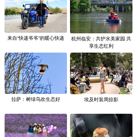
来自“快递爷爷”的暖心快递
杭州临安：共护水美家园 共
享生态红利
拉萨：树绿鸟欢生态好
埃及时装周掠影