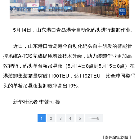
学术中国
乡村振兴
银龄
溯源中国
城市
旅游
能源
会展
5月14日，山东港口青岛港全自动化码头进行装卸作业。
彩票
娱乐
时尚
悦读
近日，山东港口青岛港全自动化码头自主研发的智能管
公益
一带一路
亚太网
上市公司
控系统A-TOS完成提质增效技术升级，助力装卸作业更加高
文化产业
效智能，码头单台桥吊昼夜（5月14日8点到5月15日8点）在
港装卸集装箱量突破1100TEU，达1192TEU，比全球同类码
头的单桥吊昼夜装卸效率高出19%。
地方频道
新华社记者 李紫恒 摄
北京
天津
河北
山西
辽宁
吉林
上海
江苏
1
2
3
4
5
下一页
浙江
安徽
福建
江西
【责任编辑:刘阳 】