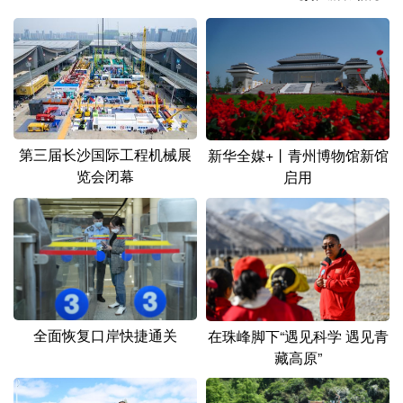
山东
河南
湖北
湖南
广东
广西
海南
重庆
四川
贵州
云南
西藏
陕西
甘肃
青海
宁夏
第三届长沙国际工程机械展
新华全媒+丨青州博物馆新馆
新疆
内蒙古
黑龙江
览会闭幕
启用
多语种频道
English
Español
Français
عربى
Русский язык
日本語
한국어
全面恢复口岸快捷通关
在珠峰脚下“遇见科学 遇见青
Deutsch
Português
藏高原”