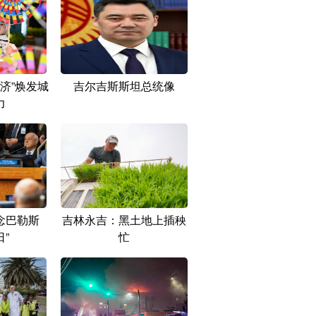
济”焕发城
吉尔吉斯斯坦总统像
力
念巴勒斯
吉林永吉：黑土地上插秧
日”
忙