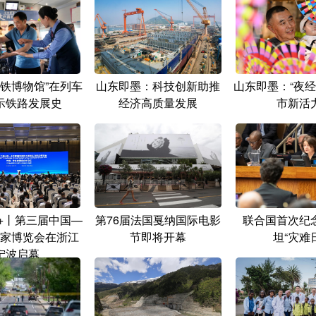
高铁博物馆”在列车
山东即墨：科技创新助推
山东即墨：“夜经
示铁路发展史
经济高质量发展
市新活
+丨第三届中国—
第76届法国戛纳国际电影
联合国首次纪
家博览会在浙江
节即将开幕
坦“灾难
宁波启幕