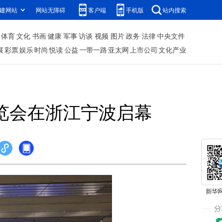
建网站
网站无障碍
客户端
手机版
站内搜索
体育
文化
书画
健康
军事
访谈
视频
图片
政务
法律
中央文件
展
彩票
娱乐
时尚
悦读
公益
一带一路
亚太网
上市公司
文化产业
览会在浙江宁波启幕