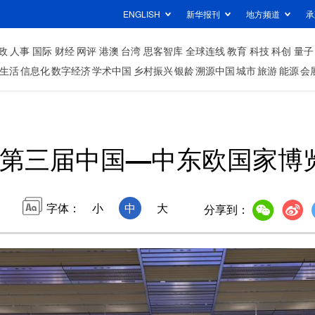
ENGLISH
新华报刊
地方频道
承
政
人事
国际
财经
网评
港澳
台湾
思客智库
全球连线
教育
科技
科创
量子
生活
信息化
数字经济
学术中国
乡村振兴
银龄
溯源中国
城市
旅游
能源
会
丨第三届中国—中东欧国家博
字体：
小
中
大
分享到：