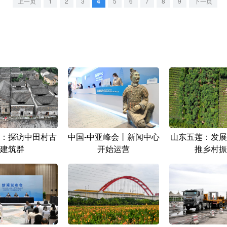
上一页
1
2
3
4
5
6
7
8
9
下一页
：探访中田村古
中国-中亚峰会丨新闻中心
山东五莲：发展
建筑群
开始运营
推乡村振