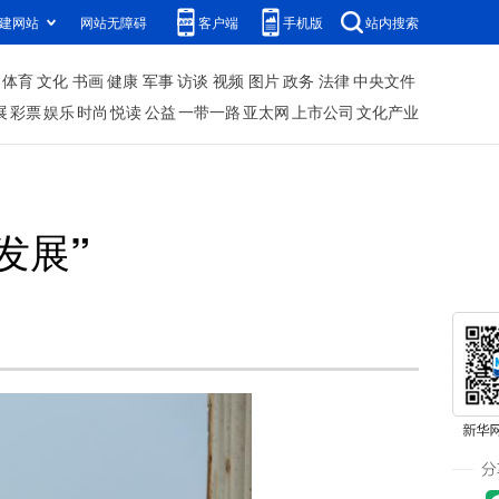
建网站
网站无障碍
客户端
手机版
站内搜索
体育
文化
书画
健康
军事
访谈
视频
图片
政务
法律
中央文件
展
彩票
娱乐
时尚
悦读
公益
一带一路
亚太网
上市公司
文化产业
发展”