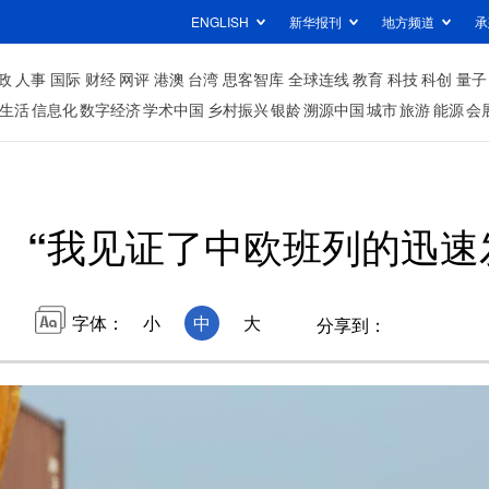
ENGLISH
新华报刊
地方频道
承
政
人事
国际
财经
网评
港澳
台湾
思客智库
全球连线
教育
科技
科创
量子
生活
信息化
数字经济
学术中国
乡村振兴
银龄
溯源中国
城市
旅游
能源
会
“我见证了中欧班列的迅速
字体：
小
中
大
分享到：