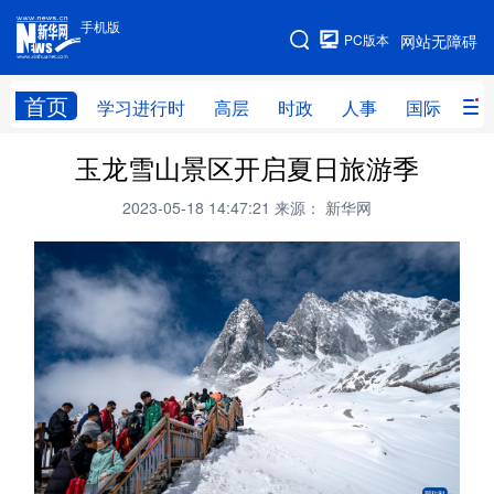
手机版
手机版
PC版本
网站无障碍
网站地图
首页
学习进行时
高层
时政
人事
国际
财
玉龙雪山景区开启夏日旅游季
学习进行时
高层
时政
人事
2023-05-18 14:47:21
来源： 新华网
国际
财经
网评
港澳
台湾
思客智库
全球连线
教育
科技
科创
量子
体育
文化
书画
健康
军事
访谈
视频
图片
政务
法律
中央文件
金融
汽车
食品
人居
信息化
数字经济