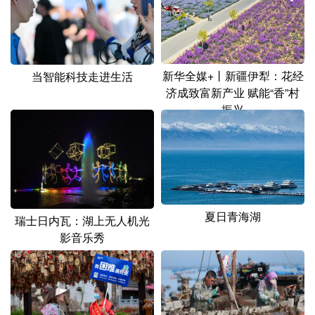
山东
河南
湖北
湖南
广东
广西
海南
重庆
四川
贵州
云南
西藏
新华全媒+丨新疆伊犁：花经
当智能科技走进生活
济成致富新产业 赋能“香”村
陕西
甘肃
青海
宁夏
振兴
新疆
内蒙古
黑龙江
多语种频道
English
Español
Français
عربى
夏日青海湖
瑞士日内瓦：湖上无人机光
影音乐秀
Русский язык
日本語
한국어
Deutsch
Português