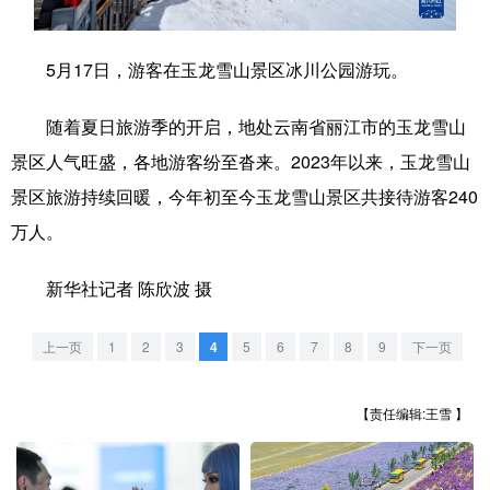
学术中国
乡村振兴
银龄
溯源中国
5月17日，游客在玉龙雪山景区冰川公园游玩。
城市
旅游
能源
会展
随着夏日旅游季的开启，地处云南省丽江市的玉龙雪山
彩票
娱乐
时尚
悦读
景区人气旺盛，各地游客纷至沓来。2023年以来，玉龙雪山
公益
一带一路
亚太网
上市公司
景区旅游持续回暖，今年初至今玉龙雪山景区共接待游客240
文化产业
万人。
新华社记者 陈欣波 摄
地方频道
上一页
1
2
3
4
5
6
7
8
9
下一页
北京
天津
河北
山西
辽宁
吉林
上海
江苏
【责任编辑:王雪 】
浙江
安徽
福建
江西