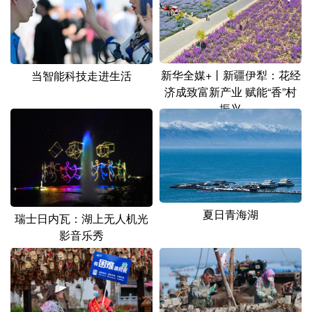
山东
河南
湖北
湖南
广东
广西
海南
重庆
四川
贵州
云南
西藏
新华全媒+丨新疆伊犁：花经
当智能科技走进生活
济成致富新产业 赋能“香”村
陕西
甘肃
青海
宁夏
振兴
新疆
内蒙古
黑龙江
多语种频道
English
Español
Français
عربى
夏日青海湖
瑞士日内瓦：湖上无人机光
影音乐秀
Русский язык
日本語
한국어
Deutsch
Português