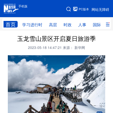
手机版
手机版
PC版本
网站无障碍
网站地图
首页
学习进行时
高层
时政
人事
国际
财
玉龙雪山景区开启夏日旅游季
学习进行时
高层
时政
人事
2023-05-18 14:47:21
来源： 新华网
国际
财经
网评
港澳
台湾
思客智库
全球连线
教育
科技
科创
量子
体育
文化
书画
健康
军事
访谈
视频
图片
政务
法律
中央文件
金融
汽车
食品
人居
信息化
数字经济