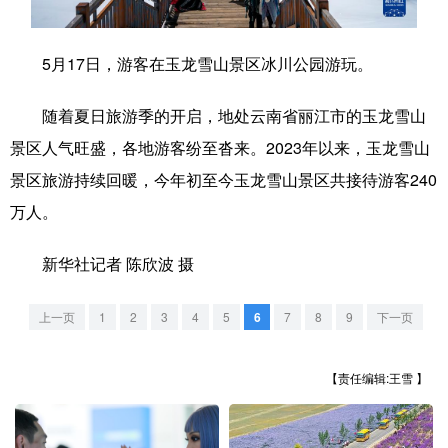
学术中国
乡村振兴
银龄
溯源中国
5月17日，游客在玉龙雪山景区冰川公园游玩。
城市
旅游
能源
会展
随着夏日旅游季的开启，地处云南省丽江市的玉龙雪山
彩票
娱乐
时尚
悦读
景区人气旺盛，各地游客纷至沓来。2023年以来，玉龙雪山
公益
一带一路
亚太网
上市公司
景区旅游持续回暖，今年初至今玉龙雪山景区共接待游客240
文化产业
万人。
新华社记者 陈欣波 摄
地方频道
上一页
1
2
3
4
5
6
7
8
9
下一页
北京
天津
河北
山西
辽宁
吉林
上海
江苏
【责任编辑:王雪 】
浙江
安徽
福建
江西