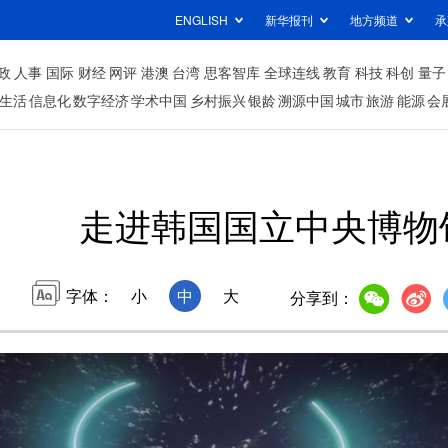
ENGLISH
新华报刊
地方频道
承
政
人事
国际
财经
网评
港澳
台湾
思客智库
全球连线
教育
科技
科创
量子
生活
信息化
数字经济
学术中国
乡村振兴
银龄
溯源中国
城市
旅游
能源
会
走进韩国国立中央博物
字体：
小
中
大
分享到：