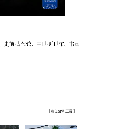
史前·古代馆、中世·近世馆、书画
【责任编辑:王雪 】