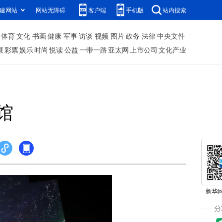
建网站
网站无障碍
客户端
手机版
站内搜索
体育
文化
书画
健康
军事
访谈
视频
图片
政务
法律
中央文件
展
彩票
娱乐
时尚
悦读
公益
一带一路
亚太网
上市公司
文化产业
馆