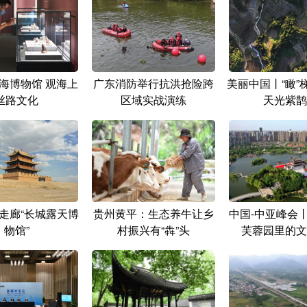
海博物馆 观海上
广东消防举行抗洪抢险跨
美丽中国丨“瞰”
丝路文化
区域实战演练
天光紫鹊
走廊“长城露天博
贵州黄平：生态养牛让乡
中国-中亚峰会
物馆”
村振兴有“犇”头
芙蓉园里的文