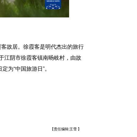
霞客故居。徐霞客是明代杰出的旅行
于江阴市徐霞客镇南旸岐村，由故
定为“中国旅游日”。
【责任编辑:王雪 】