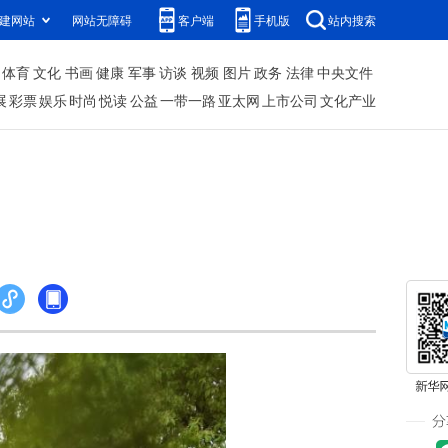
建网站
网站无障碍
客户端
手机版
站内搜索
体育
文化
书画
健康
军事
访谈
视频
图片
政务
法律
中央文件
展
彩票
娱乐
时尚
悦读
公益
一带一路
亚太网
上市公司
文化产业