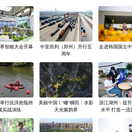
界智能大会开幕
中亚班列（郑州）开行五
走进韩国国立中
周年
举行抗洪抢险跨
美丽中国丨“瞰”梯田：水影
浙江湖州：提升
域实战演练
天光紫鹊界
水平 打造一流