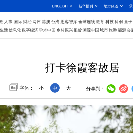
ENGLISH
新华报刊
地方频道
承
政
人事
国际
财经
网评
港澳
台湾
思客智库
全球连线
教育
科技
科创
量子
生活
信息化
数字经济
学术中国
乡村振兴
银龄
溯源中国
城市
旅游
能源
会
打卡徐霞客故居
字体：
小
中
大
分享到：