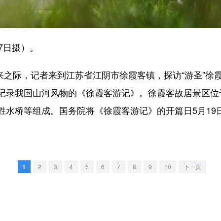
7日摄）。
来之际，记者来到江苏省江阴市徐霞客镇，探访“游圣”徐
记录我国山河风物的《徐霞客游记》。徐霞客故居景区位
水桥等组成。国务院将《徐霞客游记》的开篇日5月19日
1
2
3
4
5
6
7
8
9
10
下一页