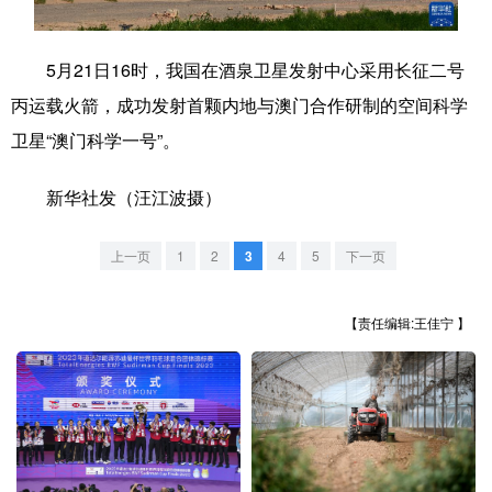
学术中国
乡村振兴
银龄
溯源中国
5月21日16时，我国在酒泉卫星发射中心采用长征二号
城市
旅游
能源
会展
丙运载火箭，成功发射首颗内地与澳门合作研制的空间科学
彩票
娱乐
时尚
悦读
卫星“澳门科学一号”。
公益
一带一路
亚太网
上市公司
新华社发（汪江波摄）
文化产业
上一页
1
2
3
4
5
下一页
地方频道
【责任编辑:王佳宁 】
北京
天津
河北
山西
辽宁
吉林
上海
江苏
浙江
安徽
福建
江西