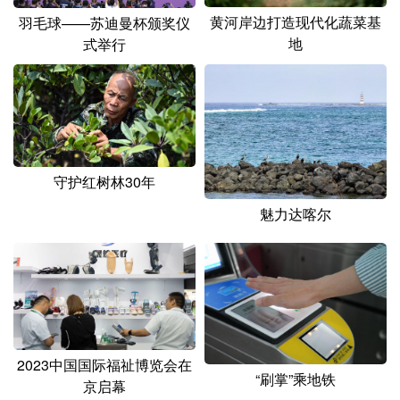
山东
河南
湖北
湖南
黄河岸边打造现代化蔬菜基
羽毛球——苏迪曼杯颁奖仪
地
式举行
广东
广西
海南
重庆
四川
贵州
云南
西藏
陕西
甘肃
青海
宁夏
新疆
内蒙古
黑龙江
守护红树林30年
魅力达喀尔
多语种频道
English
Español
Français
عربى
Русский язык
日本語
한국어
Deutsch
Português
2023中国国际福祉博览会在
“刷掌”乘地铁
京启幕