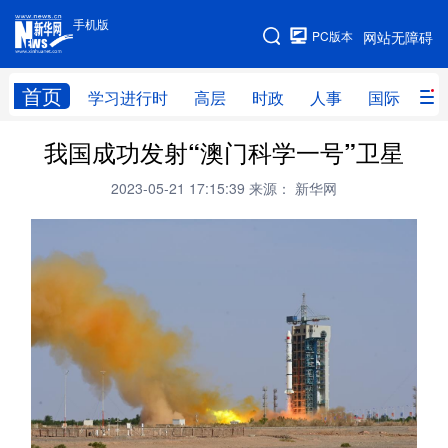
手机版
手机版
PC版本
网站无障碍
网站地图
首页
学习进行时
高层
时政
人事
国际
财
我国成功发射“澳门科学一号”卫星
学习进行时
高层
时政
人事
2023-05-21 17:15:39
来源： 新华网
国际
财经
网评
港澳
台湾
思客智库
全球连线
教育
科技
科创
量子
体育
文化
书画
健康
军事
访谈
视频
图片
政务
法律
中央文件
金融
汽车
食品
人居
信息化
数字经济