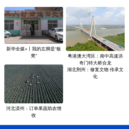
新华全媒+丨我的左脚是“板
凳”
粤港澳大湾区：南中高速洪
奇门特大桥合龙
湖北荆州：修复文物 传承文
化
河北滦州：订单果蔬助农增
收