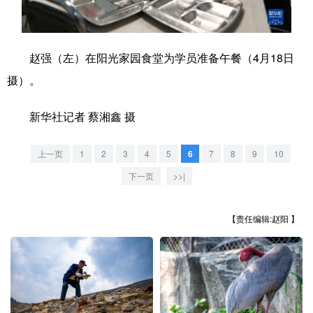
学术中国
乡村振兴
银龄
溯源中国
赵强（左）在阳光家园食堂为学员准备午餐（4月18日
城市
旅游
能源
会展
摄）。
彩票
娱乐
时尚
悦读
新华社记者 蔡湘鑫 摄
公益
一带一路
亚太网
上市公司
文化产业
上一页
1
2
3
4
5
6
7
8
9
10
下一页
>>|
地方频道
【责任编辑:赵阳 】
北京
天津
河北
山西
辽宁
吉林
上海
江苏
浙江
安徽
福建
江西