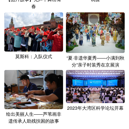
春
莫斯科：入队仪式
“夏·非遗华夏秀——小满到秋
分”亲子时装秀在京展演
2023年大湾区科学论坛开幕
绘出美丽人生——芦苇画非
遗传承人助残扶困的故事