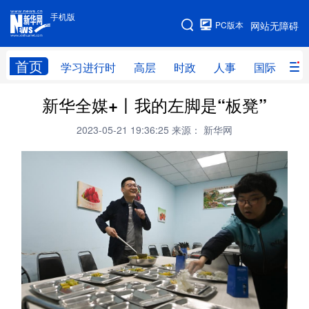
手机版
手机版
PC版本
网站无障碍
网站地图
首页
学习进行时
高层
时政
人事
国际
财
新华全媒+丨我的左脚是“板凳”
学习进行时
高层
时政
人事
2023-05-21 19:36:25
来源： 新华网
国际
财经
网评
港澳
台湾
思客智库
全球连线
教育
科技
科创
量子
体育
文化
书画
健康
军事
访谈
视频
图片
政务
法律
中央文件
金融
汽车
食品
人居
信息化
数字经济