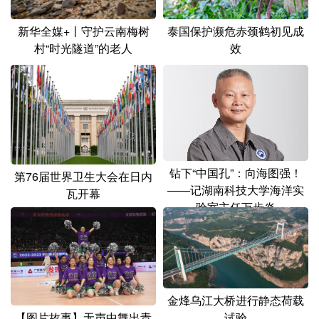
山东
河南
湖北
湖南
新华全媒+丨守护云南梅树
泰国保护濒危赤颈鹤初见成
广东
广西
海南
重庆
村“时光隧道”的老人
效
四川
贵州
云南
西藏
陕西
甘肃
青海
宁夏
新疆
内蒙古
黑龙江
钻下“中国孔”：向海图强！
第76届世界卫生大会在日内
多语种频道
——记湖南科技大学海洋实
瓦开幕
验室主任万步炎
English
Español
Français
عربى
Русский язык
日本語
한국어
Deutsch
Português
金烽乌江大桥进行静态荷载
【图片故事】无声中舞出青
试验