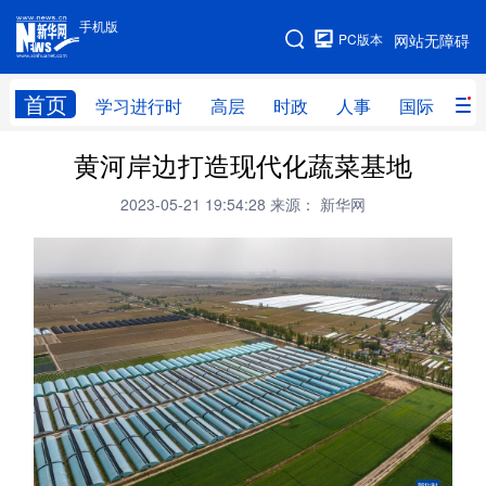
手机版
手机版
PC版本
网站无障碍
网站地图
首页
学习进行时
高层
时政
人事
国际
财
黄河岸边打造现代化蔬菜基地
学习进行时
高层
时政
人事
2023-05-21 19:54:28
来源： 新华网
国际
财经
网评
港澳
台湾
思客智库
全球连线
教育
科技
科创
量子
体育
文化
书画
健康
军事
访谈
视频
图片
政务
法律
中央文件
金融
汽车
食品
人居
信息化
数字经济