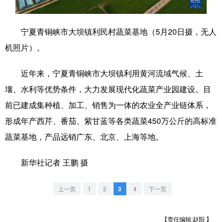
学术中国
乡村振兴
银龄
溯源中国
宁夏青铜峡市大坝镇利民村蔬菜基地（5月20日摄，无人
城市
旅游
能源
会展
机照片）。
彩票
娱乐
时尚
悦读
近年来，宁夏青铜峡市大坝镇利用黄河流域气候、土
公益
一带一路
亚太网
上市公司
壤、水利等优势条件，大力发展现代化蔬菜产业园建设。目
文化产业
前已建成集种植、加工、销售为一体的农业全产业链体系，
形成年产西芹、番茄、紫甘蓝等各类蔬菜450万公斤的高标准
蔬菜基地，产品远销广东、北京、上海等地。
地方频道
新华社记者 王鹏 摄
北京
天津
河北
山西
辽宁
吉林
上海
江苏
上一页
1
2
3
4
下一页
浙江
安徽
福建
江西
【责任编辑:赵阳 】