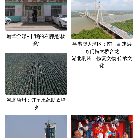
新华全媒+丨我的左脚是“板
凳”
粤港澳大湾区：南中高速洪
奇门特大桥合龙
湖北荆州：修复文物 传承文
化
河北滦州：订单果蔬助农增
收