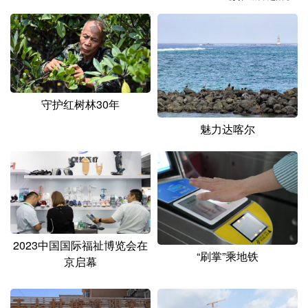
山东
河南
湖北
湖南
广东
广西
海南
重庆
四川
贵州
云南
西藏
陕西
甘肃
青海
宁夏
守护红树林30年
新疆
内蒙古
黑龙江
魅力达喀尔
多语种频道
English
Español
Français
عربى
Русский язык
日本語
한국어
2023中国国际福祉博览会在
“刷掌”乘地铁
京启幕
Deutsch
Português