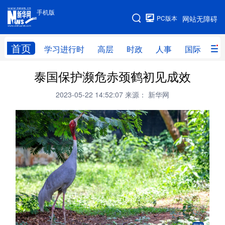
手机版
手机版
PC版本
网站无障碍
网站地图
首页
学习进行时
高层
时政
人事
国际
财
泰国保护濒危赤颈鹤初见成效
学习进行时
高层
时政
人事
2023-05-22 14:52:07
来源： 新华网
国际
财经
网评
港澳
台湾
思客智库
全球连线
教育
科技
科创
量子
体育
文化
书画
健康
军事
访谈
视频
图片
政务
法律
中央文件
金融
汽车
食品
人居
信息化
数字经济