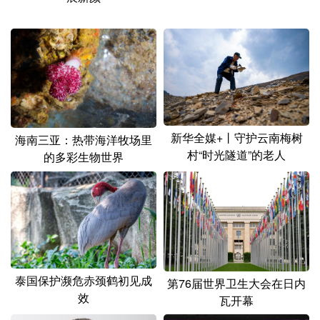
山东
河南
湖北
湖南
广东
广西
海南
重庆
四川
贵州
云南
西藏
陕西
甘肃
青海
宁夏
新疆
内蒙古
黑龙江
新华全媒+丨守护云南梅树
海南三亚：热带海洋牧场里
村“时光隧道”的老人
的多彩生物世界
多语种频道
English
Español
Français
عربى
Русский язык
日本語
한국어
Deutsch
Português
泰国保护濒危赤颈鹤初见成
第76届世界卫生大会在日内
效
瓦开幕