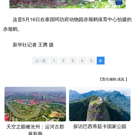
学术中国
乡村振兴
银龄
溯源中国
这是5月16日在泰国呵叻府动物园赤颈鹤保育中心拍摄的
城市
旅游
能源
会展
赤颈鹤。
彩票
娱乐
时尚
悦读
新华社记者 王腾 摄
公益
一带一路
亚太网
上市公司
上一页
1
2
3
4
5
6
文化产业
【责任编辑:成岚 】
地方频道
北京
天津
河北
山西
辽宁
吉林
上海
江苏
浙江
安徽
福建
江西
探访巴西蒂茹卡国家公园
天空之眼瞰沧州：运河古郡
展新颜