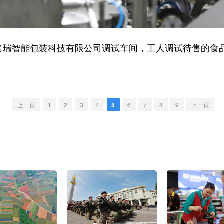
瑞智能包装科技有限公司调试车间，工人调试待售的食
上一页
1
2
3
4
5
6
7
8
9
下一页