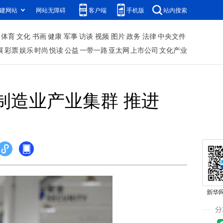
建网站
网站无障碍
客户端
手机版
站内搜索
体育
文化
书画
健康
军事
访谈
视频
图片
政务
法律
中央文件
展
彩票
娱乐
时尚
悦读
公益
一带一路
亚太网
上市公司
文化产业
制造业产业集群 推进