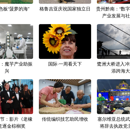
色板“菠萝的海”
格鲁吉亚庆祝国家独立日
贵州黔南：“数字
产业发展与社
：魔芋产业助振
国际·一周看天下
鹭洲大桥进入冲
兴
添跨海大
节：影片《老橡
传统编织技艺助民增收
塞尔维亚总统武
竞逐金棕榈奖
将辞去执政党