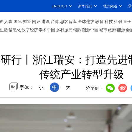
ENGLISH
新华报刊
地方频道
承
政
人事
国际
财经
网评
港澳
台湾
思客智库
全球连线
教育
科技
科创
量子
生活
信息化
数字经济
学术中国
乡村振兴
银龄
溯源中国
城市
旅游
能源
会
研行丨浙江瑞安：打造先进
传统产业转型升级
字体：
小
中
大
分享到：