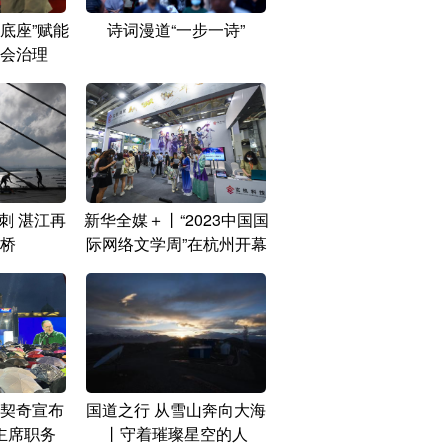
底座”赋能
诗词漫道“一步一诗”
会治理
刺 湛江再
新华全媒＋丨“2023中国国
桥
际网络文学周”在杭州开幕
契奇宣布
国道之行 从雪山奔向大海
主席职务
丨守着璀璨星空的人