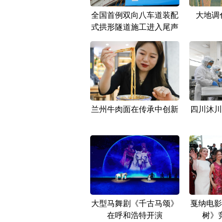
全国首例双向八车道装配
大地调
式拱形隧道施工进入尾声
兰州牛肉面在传承中创新
四川沐川
大型马舞剧《千古马颂》
戛纳电影
在呼和浩特开演
树》