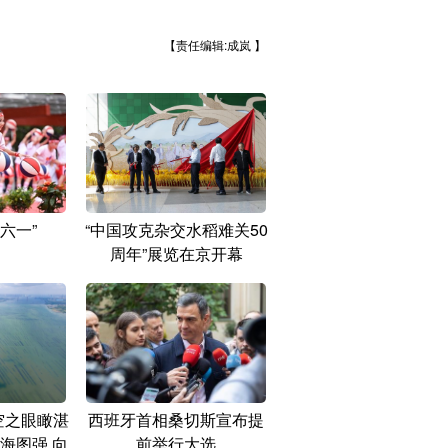
【责任编辑:成岚 】
六一”
“中国攻克杂交水稻难关50
周年”展览在京开幕
空之眼瞰湛
西班牙首相桑切斯宣布提
海图强 向
前举行大选