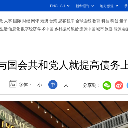
ENGLISH
新华报刊
地方频道
承
政
人事
国际
财经
网评
港澳
台湾
思客智库
全球连线
教育
科技
科创
量子
生活
信息化
数字经济
学术中国
乡村振兴
银龄
溯源中国
城市
旅游
能源
会
与国会共和党人就提高债务
字体：
小
中
大
分享到：