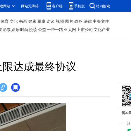
建网站
网站无障碍
客户端
手机版
站内搜索
体育
文化
书画
健康
军事
访谈
视频
图片
政务
法律
中央文件
展
彩票
娱乐
时尚
悦读
公益
一带一路
亚太网
上市公司
文化产业
上限达成最终协议