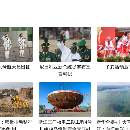
六号航天员出征
尼日利亚新总统提努布宣
多彩活动迎“
誓就职
：积极推动秸秆
浙江三门核电二期工程4号
新华全媒+丨天
集约利用
机组核岛钢制安全壳底封
江：向海而兴 向