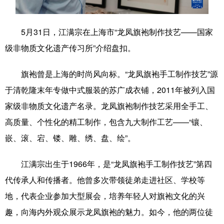
学术中国
乡村振兴
银龄
溯源中国
5月31日，江满宗在上海市“龙凤旗袍制作技艺——国家
城市
旅游
能源
会展
级非物质文化遗产传习所”介绍盘扣。
彩票
娱乐
时尚
悦读
旗袍曾是上海的时尚风向标。“龙凤旗袍手工制作技艺”源
公益
一带一路
亚太网
上市公司
于清乾隆末年专做中式服装的苏广成衣铺，2011年被列入国
文化产业
家级非物质文化遗产名录。龙凤旗袍制作技艺采用全手工、
高质量、个性化的精工制作，包含九大制作工艺——“镶、
嵌、滚、宕、镂、雕、绣、盘、绘”。
地方频道
江满宗出生于1966年，是“龙凤旗袍手工制作技艺”第四
北京
天津
河北
山西
代传承人和传播者。他曾多次带领徒弟走进社区、学校等
辽宁
吉林
上海
江苏
地，代表企业参加大型展会，培养年轻人对旗袍文化的兴
浙江
安徽
福建
江西
趣，向海内外观众展示龙凤旗袍的魅力。如今，他的两位徒