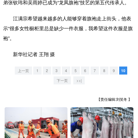
弟张钦玮和吴雨婷已成为“龙凤旗袍”技艺的第五代传承人。
山东
河南
湖北
湖南
广东
广西
海南
重庆
江满宗希望越来越多的人能够穿着旗袍走上街头，他表
示“很多女性橱柜里总是缺少一件衣服，我希望这件衣服是旗
四川
贵州
云南
西藏
袍”。
陕西
甘肃
青海
宁夏
新华社记者 王翔 摄
新疆
内蒙古
黑龙江
上一页
1
2
3
4
5
6
7
8
9
10
多语种频道
下一页
>>|
English
Español
Français
عربى
【责任编辑:刘笑冬 】
Русский язык
日本語
한국어
Deutsch
Português