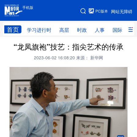
手机版
手机版
PC版本
网站无障碍
网站地图
首页
学习进行时
高层
时政
人事
国际
财
“龙凤旗袍”技艺：指尖艺术的传承
学习进行时
高层
时政
人事
2023-06-02 16:08:20
来源： 新华网
国际
财经
网评
港澳
台湾
思客智库
全球连线
教育
科技
科创
量子
体育
文化
书画
健康
军事
访谈
视频
图片
政务
法律
中央文件
金融
汽车
食品
人居
信息化
数字经济