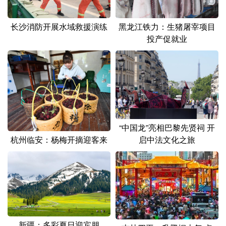
长沙消防开展水域救援演练
黑龙江铁力：生猪屠宰项目
投产促就业
“中国龙”亮相巴黎先贤祠 开
启中法文化之旅
杭州临安：杨梅开摘迎客来
新疆：多彩夏日迎宾朋