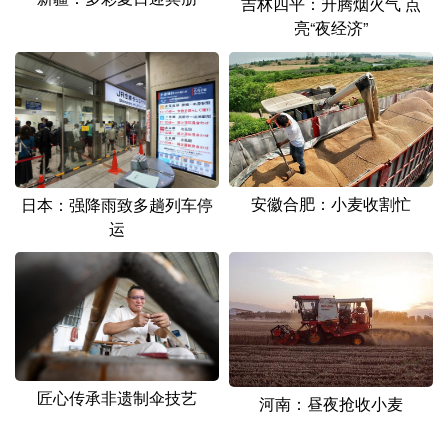
吉林四平：升腾烟火气 点
亮“夜经济”
安徽合肥：小麦收割忙
日本：强降雨致多趟列车停
运
匠心传承非遗制伞技艺
河南：昼夜抢收小麦