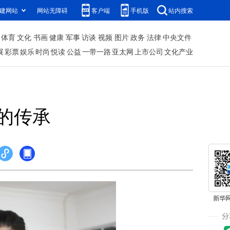
建网站
网站无障碍
客户端
手机版
站内搜索
体育
文化
书画
健康
军事
访谈
视频
图片
政务
法律
中央文件
展
彩票
娱乐
时尚
悦读
公益
一带一路
亚太网
上市公司
文化产业
的传承