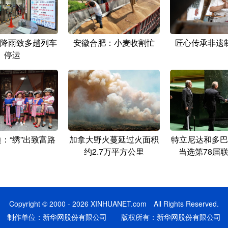
降雨致多趟列车
安徽合肥：小麦收割忙
匠心传承非遗
停运
：“绣”出致富路
加拿大野火蔓延过火面积
特立尼达和多巴
约2.7万平方公里
当选第78届
Copyright © 2000 - 2026 XINHUANET.com All Rights Reserved.
制作单位：新华网股份有限公司 版权所有：新华网股份有限公司