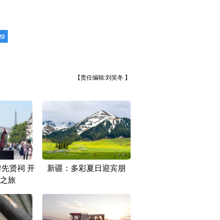
20
【责任编辑:刘笑冬 】
黎先贤祠 开
新疆：多彩夏日迎宾朋
之旅