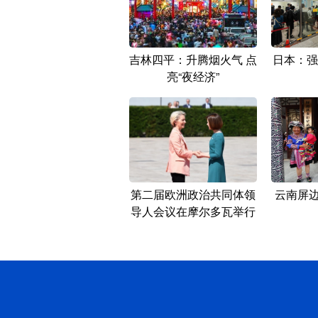
吉林四平：升腾烟火气 点
日本：强
亮“夜经济”
第二届欧洲政治共同体领
云南屏边
导人会议在摩尔多瓦举行