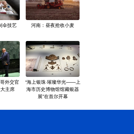
制伞技艺
河南：昼夜抢收小麦
哥外交官
“海上银珠·璀璨华光——上
联大主席
海市历史博物馆馆藏银器
展”在首尔开幕