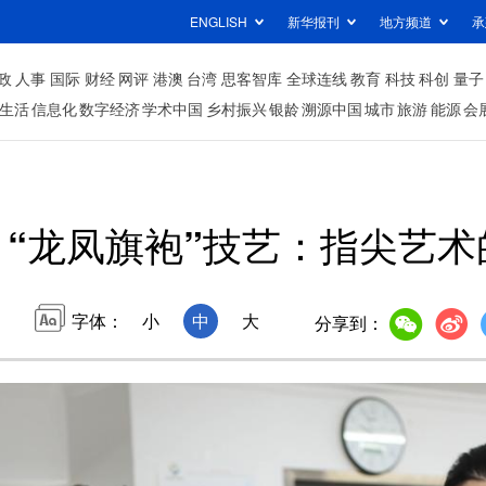
ENGLISH
新华报刊
地方频道
承
政
人事
国际
财经
网评
港澳
台湾
思客智库
全球连线
教育
科技
科创
量子
生活
信息化
数字经济
学术中国
乡村振兴
银龄
溯源中国
城市
旅游
能源
会
“龙凤旗袍”技艺：指尖艺术
字体：
小
中
大
分享到：