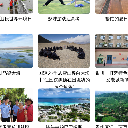
迎接世界环境日
趣味游戏迎高考
繁忙的夏日
日乌梁素海
国道之行 从雪山奔向大海
银川：打造特色
丨“让国旗飘扬在国境线的
发老城新“
每个角落”
禁毒宣传进社区
镜头中的巴巴多斯
贵州麻江：蓝莓