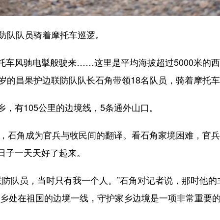
防队队员骑着摩托车巡逻。
风驰电掣般驶来……这里是平均海拔超过5000米的西
0岁的昌果护边联防队队长石角带领18名队员，骑着摩托
有105公里的边境线，5条通外山口。
，石角成为官兵与牧民间的翻译。看石角家境困难，官兵
日子一天天好了起来。
联防队员，当时只有我一个人。”石角对记者说，那时他的
家乡处在祖国的边境一线，守护家乡边境是一项非常重要的