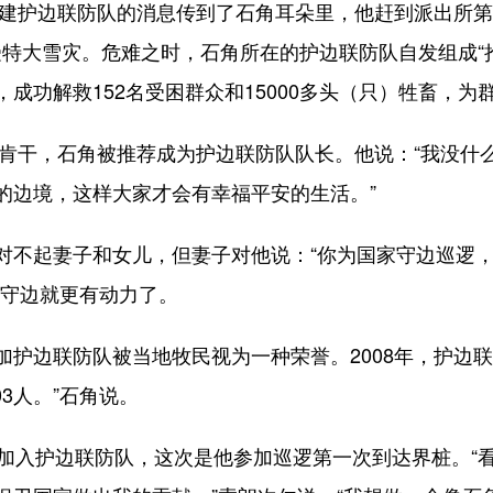
建护边联防队的消息传到了石角耳朵里，他赶到派出所第
乡遭受特大雪灾。危难之时，石角所在的护边联防队自发组成
成功解救152名受困群众和15000多头（只）牲畜，为
肯干，石角被推荐成为护边联防队队长。他说：“我没什
的边境，这样大家才会有幸福平安的生活。”
起妻子和女儿，但妻子对他说：“你为国家守边巡逻，就
，守边就更有动力了。
边联防队被当地牧民视为一种荣誉。2008年，护边联防
3人。”石角说。
入护边联防队，这次是他参加巡逻第一次到达界桩。“