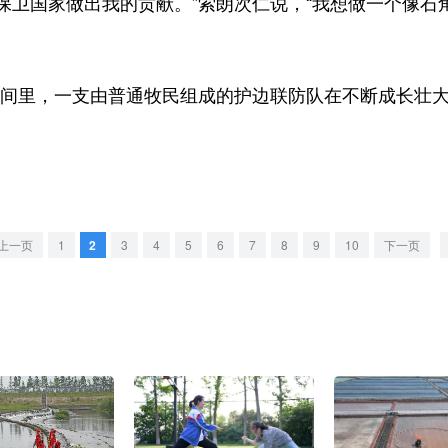
保卫国家做出我的贡献。”索朗次仁说，“我想做一个像石
时间里，一支由普通牧民组成的护边联防队在不断成长壮
上一页
1
2
3
4
5
6
7
8
9
10
下一页