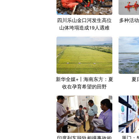
四川乐山金口河发生高位
多种活动
山体垮塌造成19人遇难
新华全媒+丨海南东方：夏
夏
收在孕育希望的田野
印度列车脱轨相撞事故的
厦门：