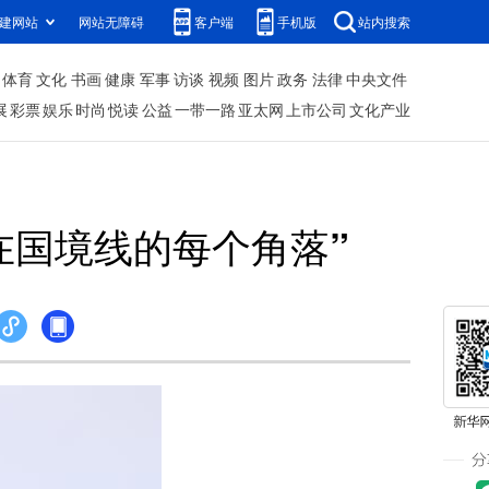
建网站
网站无障碍
客户端
手机版
站内搜索
体育
文化
书画
健康
军事
访谈
视频
图片
政务
法律
中央文件
展
彩票
娱乐
时尚
悦读
公益
一带一路
亚太网
上市公司
文化产业
在国境线的每个角落”