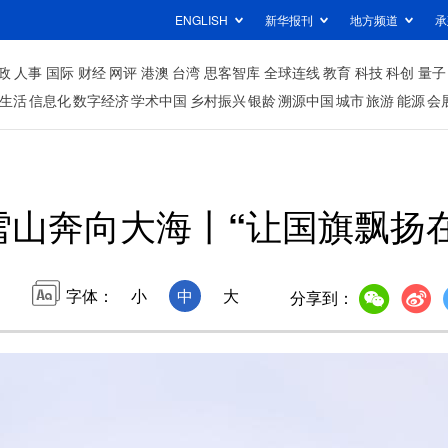
ENGLISH
新华报刊
地方频道
承
政
人事
国际
财经
网评
港澳
台湾
思客智库
全球连线
教育
科技
科创
量子
生活
信息化
数字经济
学术中国
乡村振兴
银龄
溯源中国
城市
旅游
能源
会
雪山奔向大海丨“让国旗飘扬
字体：
小
中
大
分享到：