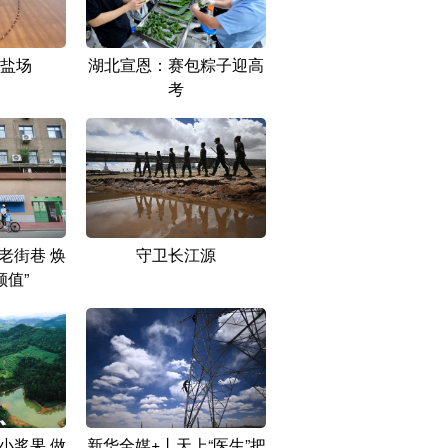
盐场
湖北宣恩：赛包粽子迎高
考
老街巷 焕
守卫长江源
颜值”
小浆果 做
新华全媒+丨天上“医生”把