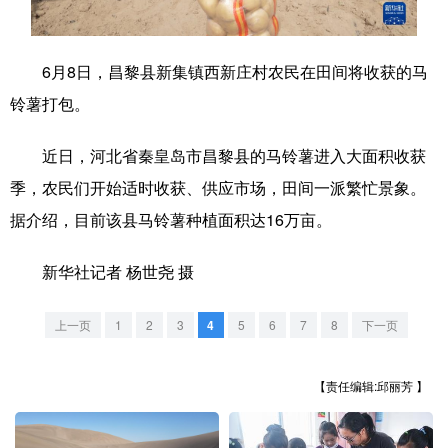
学术中国
乡村振兴
银龄
溯源中国
6月8日，昌黎县新集镇西新庄村农民在田间将收获的马
城市
旅游
能源
会展
铃薯打包。
彩票
娱乐
时尚
悦读
近日，河北省秦皇岛市昌黎县的马铃薯进入大面积收获
公益
一带一路
亚太网
上市公司
季，农民们开始适时收获、供应市场，田间一派繁忙景象。
文化产业
据介绍，目前该县马铃薯种植面积达16万亩。
新华社记者 杨世尧 摄
地方频道
上一页
1
2
3
4
5
6
7
8
下一页
北京
天津
河北
山西
辽宁
吉林
上海
江苏
【责任编辑:邱丽芳 】
浙江
安徽
福建
江西