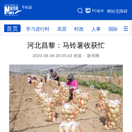
手机版
手机版
PC版本
网站无障碍
网站地图
首页
学习进行时
高层
时政
人事
国际
财
河北昌黎：马铃薯收获忙
学习进行时
高层
时政
人事
2023-06-08 20:05:43
来源： 新华网
国际
财经
网评
港澳
台湾
思客智库
全球连线
教育
科技
科创
量子
体育
文化
书画
健康
军事
访谈
视频
图片
政务
法律
中央文件
金融
汽车
食品
人居
信息化
数字经济