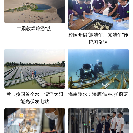
山东
河南
湖北
湖南
广东
广西
海南
重庆
四川
贵州
云南
西藏
甘肃敦煌旅游“热”
校园开启“迎端午、知端午”传
陕西
甘肃
青海
宁夏
统习俗课
新疆
内蒙古
黑龙江
多语种频道
English
Español
Français
عربى
孟加拉国首个水上漂浮太阳
海南陵水：海底“造林”护蔚蓝
Русский язык
日本語
한국어
能光伏发电站
Deutsch
Português